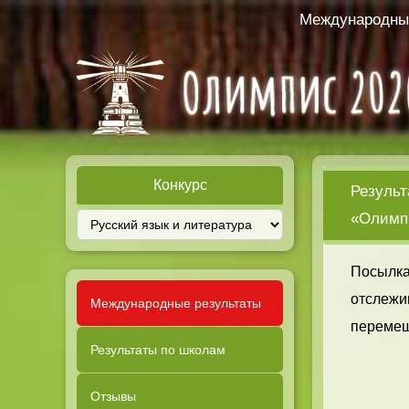
Международный
Конкурс
Результ
«Олимпи
Посылка
отслежи
Международные результаты
перемещ
Результаты по школам
Отзывы