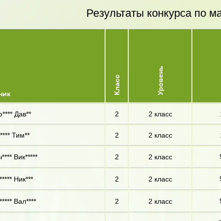
Результаты конкурса по м
Уровень
Класс
ник
**** Дав**
2
2 класс
**** Тим**
2
2 класс
**** Вик*****
2
2 класс
**** Ник***
2
2 класс
**** Вал****
2
2 класс