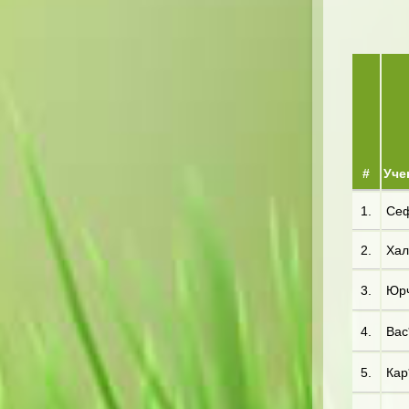
#
Уче
1.
Сеф
2.
Хал
3.
Юрч
4.
Вас*
5.
Кар*