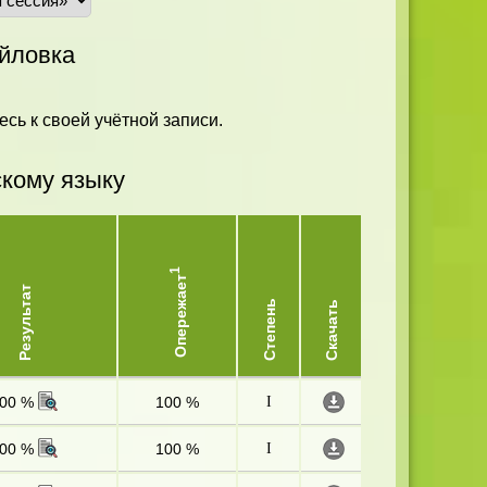
йловка
есь к своей учётной записи.
скому языку
1
Опережает
Результат
Степень
Скачать
00 %
100 %
I
00 %
100 %
I