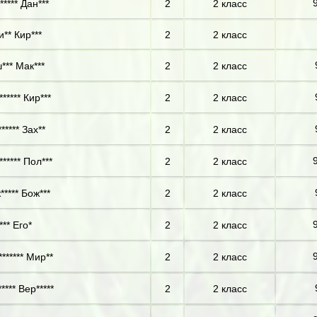
***** Дан***
2
2 класс
** Кир***
2
2 класс
*** Мак***
2
2 класс
***** Кир***
2
2 класс
***** Зах**
2
2 класс
***** Пол***
2
2 класс
***** Бож***
2
2 класс
*** Его*
2
2 класс
****** Мир**
2
2 класс
**** Вер*****
2
2 класс