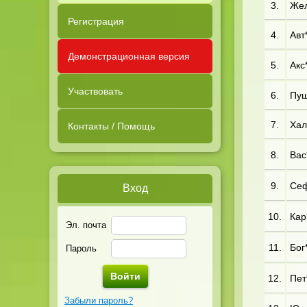
3.
Жел
Регистрация
4.
Авт*
Демонстрационная версия
5.
Акс*
Участвовать
6.
Пуш
7.
Хал
Контакты / Помощь
8.
Вас*
9.
Сеф
Вход
10.
Кар*
Эл. почта
11.
Бог*
Пароль
12.
Пет*
Забыли пароль?