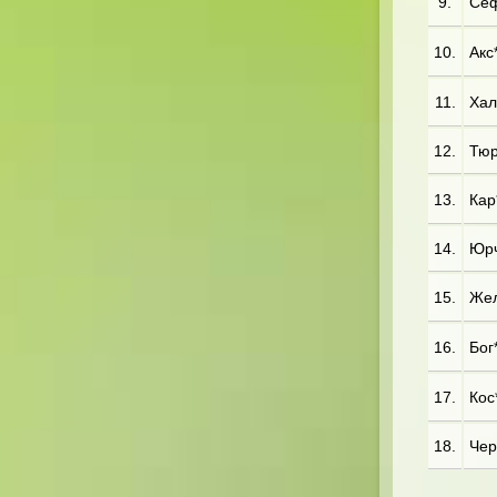
9.
Сеф
10.
Акс*
11.
Хал
12.
Тюр
13.
Кар*
14.
Юрч
15.
Жел
16.
Бог*
17.
Кос
18.
Чер