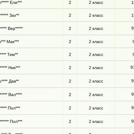
***** Ели***
2
2 класс
1
***** Зах**
2
2 класс
1
9
**** Вер*****
2
2 класс
*** Мак***
2
2 класс
**** Тим**
2
2 класс
9
**** Ник***
2
2 класс
9
**** Дав**
2
2 класс
9
**** Вал****
2
2 класс
9
**** Пол***
2
2 класс
9
***** Пол***
2
2 класс