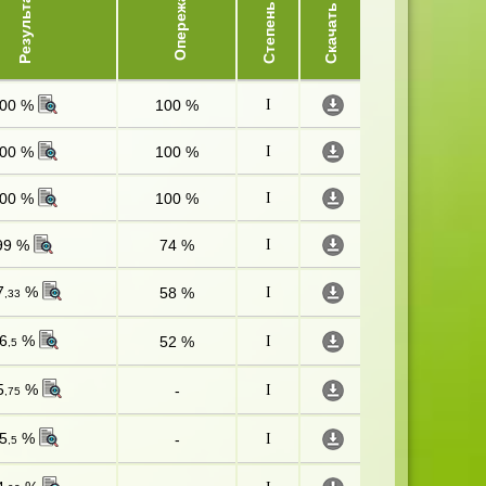
Опережает
Результат
Степень
Скачать
00 %
100 %
I
00 %
100 %
I
00 %
100 %
I
99 %
74 %
I
7
%
58 %
I
,33
6
%
52 %
I
,5
5
%
-
I
,75
5
%
-
I
,5