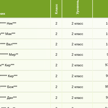
Уровень
Класс
ник
**** Ник***
2
2 класс
1
*** Мак***
2
2 класс
1
**** Вал****
2
2 класс
1
****** Мир**
2
2 класс
9
** Кир***
2
2 класс
9
***** Кир***
2
2 класс
9
***** Бож***
2
2 класс
9
***** Дан***
2
2 класс