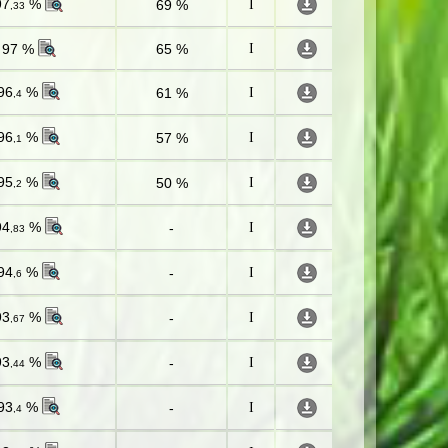
97
%
69 %
I
,33
97 %
65 %
I
96
%
61 %
I
,4
96
%
57 %
I
,1
95
%
50 %
I
,2
94
%
-
I
,83
94
%
-
I
,6
93
%
-
I
,67
93
%
-
I
,44
93
%
-
I
,4