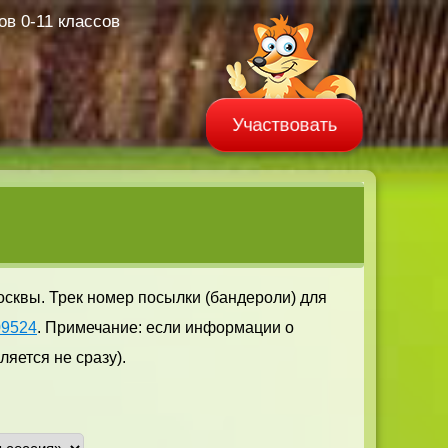
в 0-11 классов
Участвовать
осквы. Трек номер посылки (бандероли) для
09524
. Примечание: если информации о
яется не сразу).