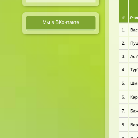
#
Уче
Мы в ВКонтакте
1.
Вас*
2.
Пуш
3.
Аст*
4.
Тур*
5.
Шми
6.
Кар*
7.
Баж
8.
Вар