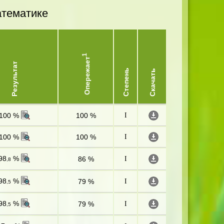
атематике
1
Опережает
Результат
Степень
Скачать
100 %
100 %
I
100 %
100 %
I
98
%
86 %
I
,8
98
%
79 %
I
,5
98
%
79 %
I
,5