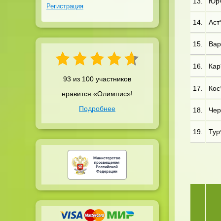
13.
Юрч
Регистрация
14.
Аст*
15.
Вар
16.
Кар*
93 из 100 участников
17.
Кос
нравится «Олимпис»!
Подробнее
18.
Чер
19.
Тур*