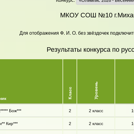
Конкурс:
МКОУ СОШ №10 г.Миха
Для отображения Ф. И. О. без звёздочек подключит
Результаты конкурса по рус
Уровень
Класс
ник
***** Бож***
2
2 класс
1
** Кир***
2
2 класс
1