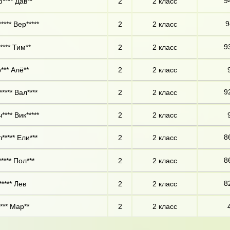
9
**** Дав**
2
2 класс
9
**** Вер*****
2
2 класс
9
**** Тим**
2
2 класс
*** Алё**
2
2 класс
9
**** Вал****
2
2 класс
**** Вик*****
2
2 класс
8
***** Ели***
2
2 класс
8
**** Пол***
2
2 класс
8
***** Лев
2
2 класс
*** Мар**
2
2 класс