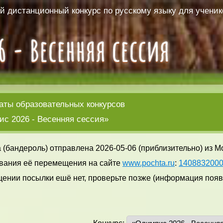
 дистанционный конкурс по русскому языку для ученико
аты образовательных конкурсов
с 2026 - Весенняя сессия»
 (бандероль) отправлена 2026-05-06 (приблизительно) из М
вания её перемещения на сайте
www.pochta.ru
:
140883200
ении посылки ешё нет, проверьте позже (информация появл