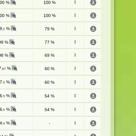
00 %
100 %
I
00 %
100 %
I
9
%
79 %
I
,2
99 %
77 %
I
98 %
69 %
I
7
%
60 %
I
,67
7
%
60 %
I
,5
6
%
54 %
I
,5
6
%
54 %
I
,5
4
%
-
I
,4