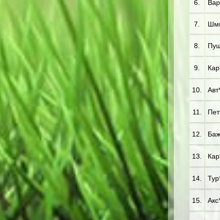
6.
Вар
7.
Шми
8.
Пуш
9.
Кар*
10.
Авт*
11.
Пет*
12.
Баж
13.
Кар
14.
Тур*
15.
Акс*