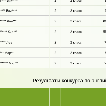
**** Вик*****
2
2 класс
**** Вал****
2
2 класс
8
***** Дан***
2
2 класс
8
***** Кир***
2
2 класс
8
***** Лев
2
2 класс
*** Мар**
2
2 класс
5
****** Мир**
2
2 класс
Результаты конкурса по англи