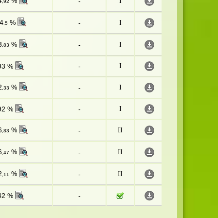
4
%
-
I
,92
4
%
-
I
,5
3
%
-
I
,83
93 %
-
I
2
%
-
I
,33
92 %
-
I
6
%
-
II
,83
6
%
-
II
,47
2
%
-
II
,11
42 %
-