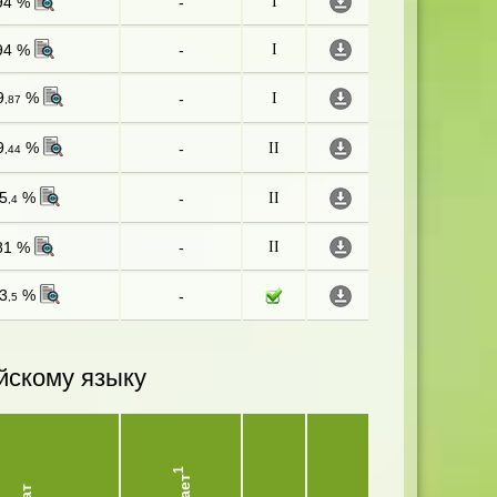
94 %
-
I
94 %
-
I
9
%
-
I
,87
9
%
-
II
,44
5
%
-
II
,4
81 %
-
II
3
%
-
,5
йскому языку
1