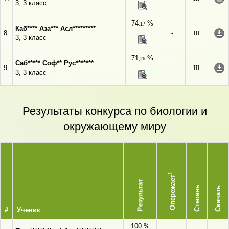
3, 3 класс
74
%
,17
Каб**** Аза*** Асл*********
8.
-
III
3, 3 класс
71
%
,26
Саб***** Соф** Рус*******
9.
-
III
3, 3 класс
Результаты конкурса по биологии и
окружающему миру
1
Опережает
Результат
Степень
Скачать
#
Ученик
100 %