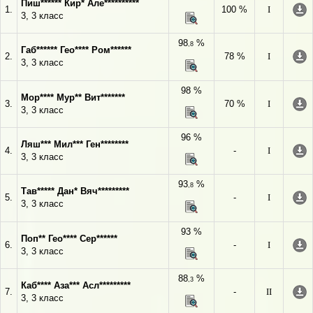
Пиш****** Кир* Але**********
1.
100 %
I
3, 3 класс
98
%
,8
Габ****** Гео**** Ром******
2.
78 %
I
3, 3 класс
98 %
Мор**** Мур** Вит*******
3.
70 %
I
3, 3 класс
96 %
Ляш*** Мил*** Ген********
4.
-
I
3, 3 класс
93
%
,8
Тав***** Дан* Вяч*********
5.
-
I
3, 3 класс
93 %
Поп** Гео**** Сер******
6.
-
I
3, 3 класс
88
%
,3
Каб**** Аза*** Асл*********
7.
-
II
3, 3 класс