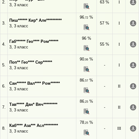
2.
63 %
I
3, 3 класс
96
%
,72
Пиш****** Кир* Але**********
3.
57 %
I
3, 3 класс
96 %
Габ****** Гео**** Ром******
4.
55 %
I
3, 3 класс
90
%
,06
Поп** Гео**** Сер******
5.
-
I
3, 3 класс
86
%
,57
Сан****** Вал**** Ром******
6.
-
II
3, 3 класс
86
%
,25
Тав***** Дан* Вяч*********
7.
-
II
3, 3 класс
78
%
,25
Каб**** Аза*** Асл*********
8.
-
III
3, 3 класс