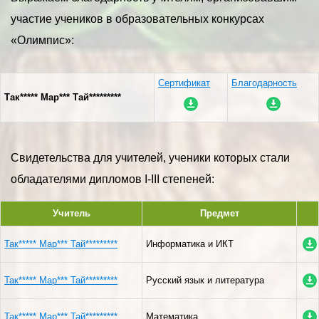
участие учеников в образовательных конкурсах
«Олимпис»:
Сертификат
Благодарность
Так***** Мар*** Тай*********
Свидетельства для учителей, ученики которых стали
обладателями дипломов I-III степеней:
Учитель
Предмет
Так***** Мар*** Тай*********
Информатика и ИКТ
Так***** Мар*** Тай*********
Русский язык и литература
Так***** Мар*** Тай*********
Математика