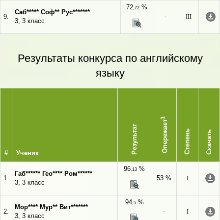
72
%
,72
Саб***** Соф** Рус*******
9.
-
III
3, 3 класс
Результаты конкурса по английскому
языку
1
Опережает
Результат
Степень
Скачать
#
Ученик
96
%
,13
Габ****** Гео**** Ром******
1.
53 %
I
3, 3 класс
94
%
,5
Мор**** Мур** Вит*******
2.
-
I
3, 3 класс