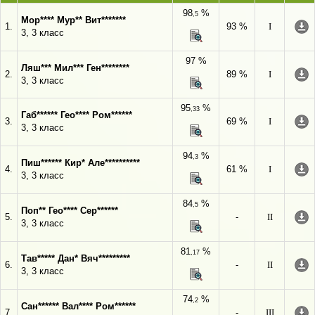
98
%
,5
Мор**** Мур** Вит*******
1.
93 %
I
3, 3 класс
97 %
Ляш*** Мил*** Ген********
2.
89 %
I
3, 3 класс
95
%
,33
Габ****** Гео**** Ром******
3.
69 %
I
3, 3 класс
94
%
,3
Пиш****** Кир* Але**********
4.
61 %
I
3, 3 класс
84
%
,5
Поп** Гео**** Сер******
5.
-
II
3, 3 класс
81
%
,17
Тав***** Дан* Вяч*********
6.
-
II
3, 3 класс
74
%
,2
Сан****** Вал**** Ром******
7.
-
III