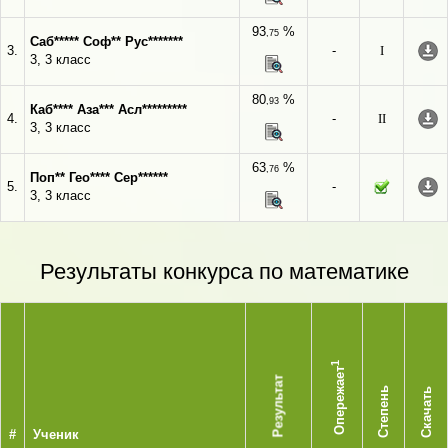
93
%
,75
Саб***** Соф** Рус*******
3.
-
I
3, 3 класс
80
%
,93
Каб**** Аза*** Асл*********
4.
-
II
3, 3 класс
63
%
,76
Поп** Гео**** Сер******
5.
-
3, 3 класс
Результаты конкурса по математике
1
Опережает
Результат
Степень
Скачать
#
Ученик