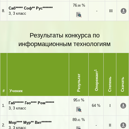
76
%
,98
Саб***** Соф** Рус*******
8.
-
III
3, 3 класс
Результаты конкурса по
информационным технологиям
1
Опережает
Результат
Степень
Скачать
#
Ученик
95
%
,6
Габ****** Гео**** Ром******
1.
64 %
I
3, 3 класс
89
%
,41
Мор**** Мур** Вит*******
2.
-
II
3, 3 класс