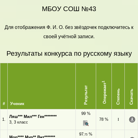
МБОУ СОШ №43
Для отображения Ф. И. О. без звёздочек подключитесь к
своей учётной записи.
Результаты конкурса по русскому языку
1
Опережает
Результат
Степень
Скачать
#
Ученик
99 %
Ляш*** Мил*** Ген********
1.
78 %
I
3, 3 класс
97
%
,75
Мор**** Мур** Вит*******