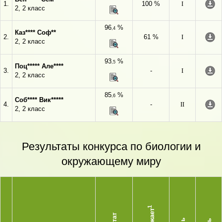
1.
100 %
I
2, 2 класс
96
%
,4
Каз**** Соф**
2.
61 %
I
2, 2 класс
93
%
,5
Поц***** Але****
3.
-
I
2, 2 класс
85
%
,6
Соб**** Вик*****
4.
-
II
2, 2 класс
Результаты конкурса по биологии и
окружающему миру
1