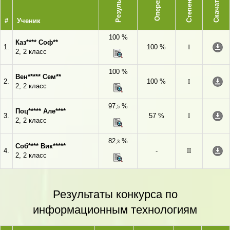
Опережает
Результат
Степень
Скачать
#
Ученик
100 %
Каз**** Соф**
1.
100 %
I
2, 2 класс
100 %
Вен***** Сем**
2.
100 %
I
2, 2 класс
97
%
,5
Поц***** Але****
3.
57 %
I
2, 2 класс
82
%
,3
Соб**** Вик*****
4.
-
II
2, 2 класс
Результаты конкурса по
информационным технологиям