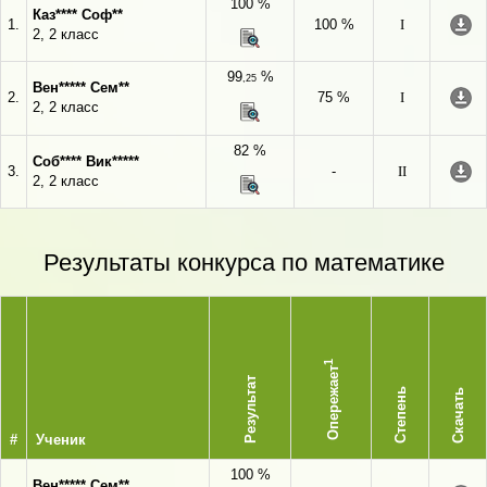
100 %
Каз**** Соф**
1.
100 %
I
2, 2 класс
99
%
,25
Вен***** Сем**
2.
75 %
I
2, 2 класс
82 %
Соб**** Вик*****
3.
-
II
2, 2 класс
Результаты конкурса по математике
1
Опережает
Результат
Степень
Скачать
#
Ученик
100 %
Вен***** Сем**