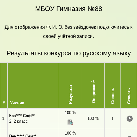
МБОУ Гимназия №88
Для отображения Ф. И. О. без звёздочек подключитесь к
своей учётной записи.
Результаты конкурса по русскому языку
1
Опережает
Результат
Степень
Скачать
#
Ученик
100 %
Каз**** Соф**
1.
100 %
I
2, 2 класс
100 %
Вен***** Сем**