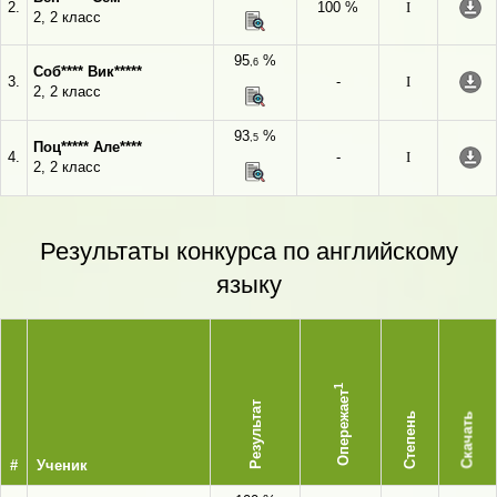
2.
100 %
I
2, 2 класс
95
%
,6
Соб**** Вик*****
3.
-
I
2, 2 класс
93
%
,5
Поц***** Але****
4.
-
I
2, 2 класс
Результаты конкурса по английскому
языку
1
Опережает
Результат
Степень
Скачать
#
Ученик