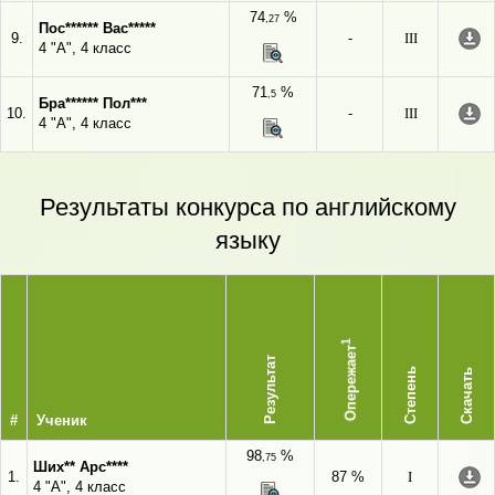
74
%
,27
Пос****** Вас*****
9.
-
III
4 "А", 4 класс
71
%
,5
Бра****** Пол***
10.
-
III
4 "А", 4 класс
Результаты конкурса по английскому
языку
1
Опережает
Результат
Степень
Скачать
#
Ученик
98
%
,75
Ших** Арс****
1.
87 %
I
4 "А", 4 класс