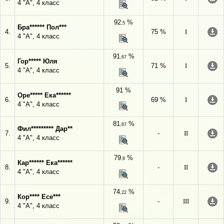
4 "А", 4 класс
92
%
,5
Бра****** Пол***
4.
75 %
I
4 "А", 4 класс
91
%
,67
Гор***** Юля
5.
71 %
I
4 "А", 4 класс
91 %
Оре***** Ека******
6.
69 %
I
4 "А", 4 класс
81
%
,67
Фил********* Дар**
7.
-
II
4 "А", 4 класс
79
%
,8
Кар****** Ека******
8.
-
II
4 "А", 4 класс
74
%
,22
Кор**** Есе***
9.
-
III
4 "А", 4 класс