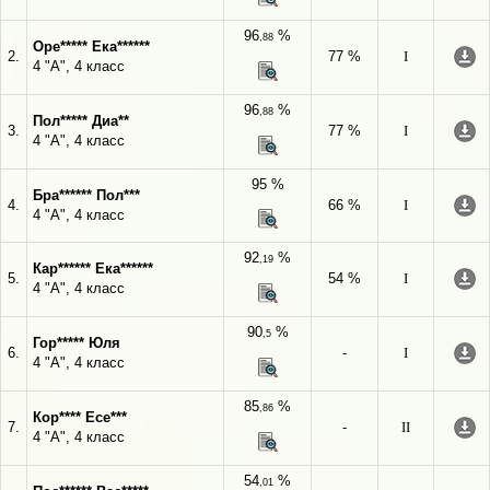
96
%
,88
Оре***** Ека******
2.
77 %
I
4 "А", 4 класс
96
%
,88
Пол***** Диа**
3.
77 %
I
4 "А", 4 класс
95 %
Бра****** Пол***
4.
66 %
I
4 "А", 4 класс
92
%
,19
Кар****** Ека******
5.
54 %
I
4 "А", 4 класс
90
%
,5
Гор***** Юля
6.
-
I
4 "А", 4 класс
85
%
,86
Кор**** Есе***
7.
-
II
4 "А", 4 класс
54
%
,01