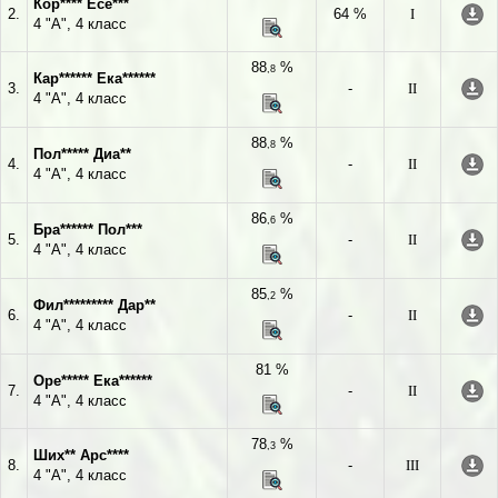
Кор**** Есе***
2.
64 %
I
4 "А", 4 класс
88
%
,8
Кар****** Ека******
3.
-
II
4 "А", 4 класс
88
%
,8
Пол***** Диа**
4.
-
II
4 "А", 4 класс
86
%
,6
Бра****** Пол***
5.
-
II
4 "А", 4 класс
85
%
,2
Фил********* Дар**
6.
-
II
4 "А", 4 класс
81 %
Оре***** Ека******
7.
-
II
4 "А", 4 класс
78
%
,3
Ших** Арс****
8.
-
III
4 "А", 4 класс