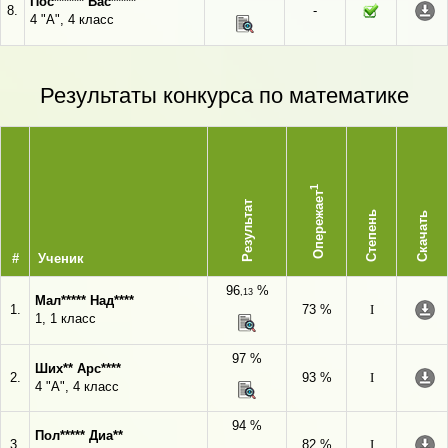
Пос****** Вас*****
8.
-
4 "А", 4 класс
Результаты конкурса по математике
1
Опережает
Результат
Степень
Скачать
#
Ученик
96
%
,13
Мал***** Над****
1.
73 %
I
1, 1 класс
97 %
Ших** Арс****
2.
93 %
I
4 "А", 4 класс
94 %
Пол***** Диа**
3.
82 %
I