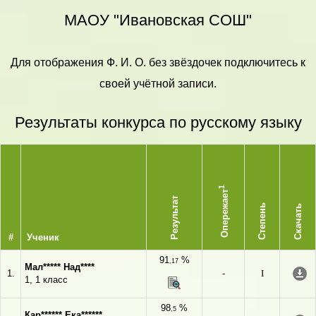
МАОУ "Ивановская СОШ"
Для отображения Ф. И. О. без звёздочек подключитесь к
своей учётной записи.
Результаты конкурса по русскому языку
1
Опережает
Результат
Степень
Скачать
#
Ученик
91
%
,17
Мал***** Над****
1.
-
I
1, 1 класс
98
%
,5
Кар****** Ека******