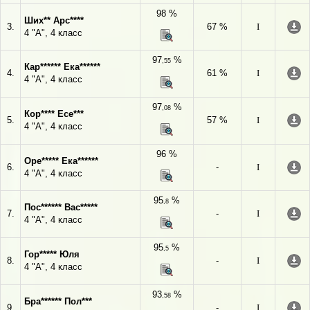
98 %
Ших** Арс****
3.
67 %
I
4 "А", 4 класс
97
%
,55
Кар****** Ека******
4.
61 %
I
4 "А", 4 класс
97
%
,08
Кор**** Есе***
5.
57 %
I
4 "А", 4 класс
96 %
Оре***** Ека******
6.
-
I
4 "А", 4 класс
95
%
,8
Пос****** Вас*****
7.
-
I
4 "А", 4 класс
95
%
,5
Гор***** Юля
8.
-
I
4 "А", 4 класс
93
%
,58
Бра****** Пол***
9.
-
I