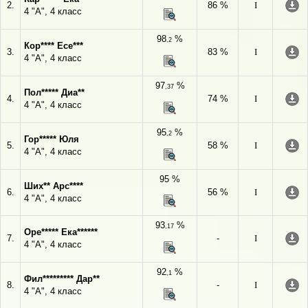
2.
86 %
I
4 "А", 4 класс
98
%
,2
Кор**** Есе***
3.
83 %
I
4 "А", 4 класс
97
%
,37
Пол***** Диа**
4.
74 %
I
4 "А", 4 класс
95
%
,2
Гор***** Юля
5.
58 %
I
4 "А", 4 класс
95 %
Ших** Арс****
6.
56 %
I
4 "А", 4 класс
93
%
,17
Оре***** Ека******
7.
-
I
4 "А", 4 класс
92
%
,1
Фил********* Дар**
8.
-
I
4 "А", 4 класс