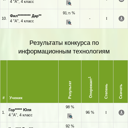
4 "А", 4 класс
91
%
,75
Фил********* Дар**
10.
-
I
4 "А", 4 класс
Результаты конкурса по
информационным технологиям
1
Опережает
Результат
Степень
Скачать
#
Ученик
98 %
Гор***** Юля
1.
96 %
I
4 "А", 4 класс
92 %