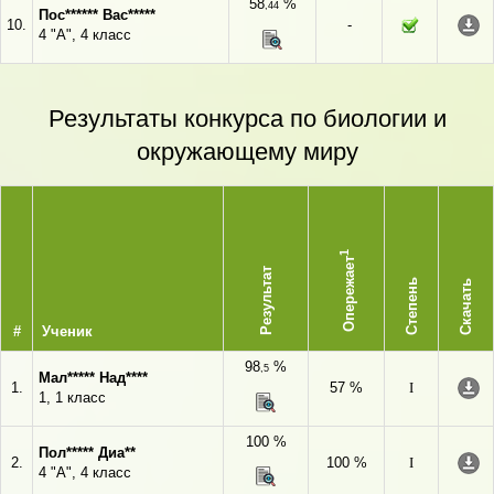
58
%
,44
Пос****** Вас*****
10.
-
4 "А", 4 класс
Результаты конкурса по биологии и
окружающему миру
1
Опережает
Результат
Степень
Скачать
#
Ученик
98
%
,5
Мал***** Над****
1.
57 %
I
1, 1 класс
100 %
Пол***** Диа**
2.
100 %
I
4 "А", 4 класс