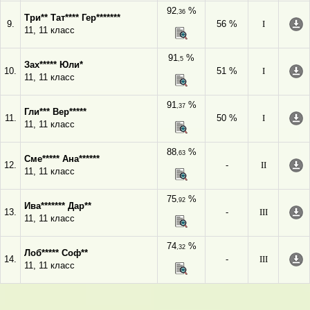
92
%
,36
Три** Тат**** Гер*******
9.
56 %
I
11, 11 класс
91
%
,5
Зах***** Юли*
10.
51 %
I
11, 11 класс
91
%
,37
Гли*** Вер*****
11.
50 %
I
11, 11 класс
88
%
,63
Сме***** Ана******
12.
-
II
11, 11 класс
75
%
,92
Ива******* Дар**
13.
-
III
11, 11 класс
74
%
,32
Лоб***** Соф**
14.
-
III
11, 11 класс