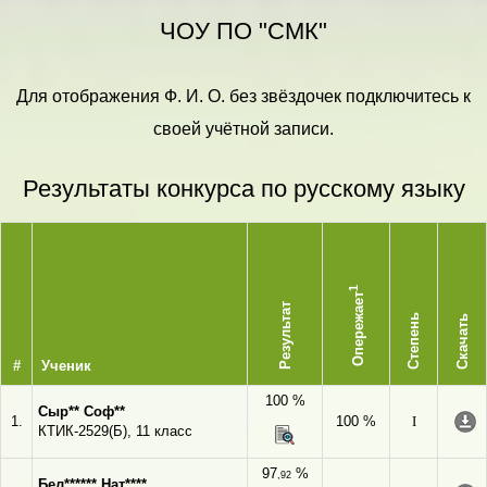
ЧОУ ПО "СМК"
Для отображения Ф. И. О. без звёздочек подключитесь к
своей учётной записи.
Результаты конкурса по русскому языку
1
Опережает
Результат
Степень
Скачать
#
Ученик
100 %
Сыр** Соф**
1.
100 %
I
КТИК-2529(Б), 11 класс
97
%
,92
Бел****** Нат****