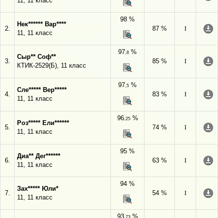
11, 11 класс
98 %
Нек****** Вар****
2.
87 %
I
11, 11 класс
97
%
,8
Сыр** Соф**
3.
85 %
I
КТИК-2529(Б), 11 класс
97
%
,5
Сле***** Вер*****
4.
83 %
I
11, 11 класс
96
%
,25
Роз***** Ели******
5.
74 %
I
11, 11 класс
95 %
Диа** Дег******
6.
63 %
I
11, 11 класс
94 %
Зах***** Юли*
7.
54 %
I
11, 11 класс
93
%
,73