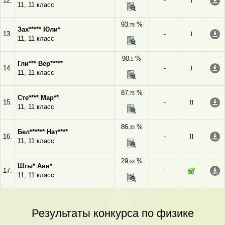
12.
-
I
11, 11 класс
93
%
,75
Зах***** Юли*
13.
-
I
11, 11 класс
90
%
,1
Гли*** Вер*****
14.
-
I
11, 11 класс
87
%
,75
Сте**** Мар**
15.
-
II
11, 11 класс
86
%
,35
Бел****** Нат****
16.
-
II
11, 11 класс
29
%
,63
Шты* Анн*
17.
-
11, 11 класс
Результаты конкурса по физике