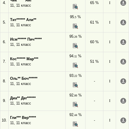
Чик***** Анг*****
4.
65 %
I
11, 11 класс
95
%
,5
Тит****** Али**
5.
61 %
I
11, 11 класс
95
%
,26
Исм****** Пич*****
6.
60 %
I
11, 11 класс
94
%
,11
Кос****** Мар***
7.
51 %
I
11, 11 класс
93
%
,22
Оль** Боч******
8.
-
I
11, 11 класс
92
%
,86
Диа** Дег******
9.
-
I
11, 11 класс
92
%
,44
Гли*** Вер*****
10.
-
I
11, 11 класс