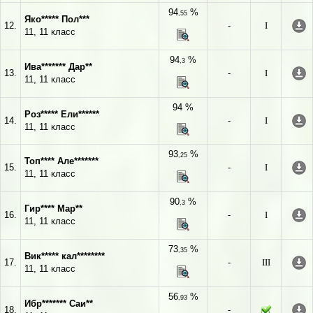
94
%
,55
Яко***** Пол***
12.
-
I
11, 11 класс
94
%
,3
Ива******* Дар**
13.
-
I
11, 11 класс
94 %
Роз***** Ели******
14.
-
I
11, 11 класс
93
%
,25
Топ**** Але*******
15.
-
I
11, 11 класс
90
%
,3
Гир**** Мар**
16.
-
I
11, 11 класс
73
%
,35
Вик***** кал********
17.
-
III
11, 11 класс
56
%
,93
Ибр******* Саи**
18.
-