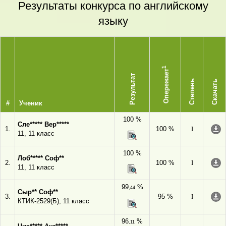
Результаты конкурса по английскому
языку
1
Опережает
Результат
Степень
Скачать
#
Ученик
100 %
Сле***** Вер*****
1.
100 %
I
11, 11 класс
100 %
Лоб***** Соф**
2.
100 %
I
11, 11 класс
99
%
,44
Сыр** Соф**
3.
95 %
I
КТИК-2529(Б), 11 класс
96
%
,11