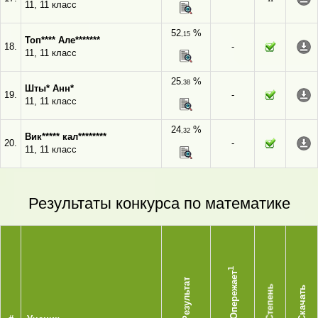
11, 11 класс
52
%
,15
Топ**** Але*******
18.
-
11, 11 класс
25
%
,38
Шты* Анн*
19.
-
11, 11 класс
24
%
,32
Вик***** кал********
20.
-
11, 11 класс
Результаты конкурса по математике
1
Опережает
Результат
Степень
Скачать