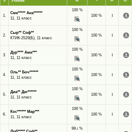
#
Ученик
100 %
Сме***** Ана******
1.
100 %
I
11, 11 класс
100 %
Сыр** Соф**
2.
100 %
I
КТИК-2529(Б), 11 класс
100 %
Дур**** Ами***
3.
100 %
I
11, 11 класс
100 %
Оль** Боч******
4.
100 %
I
11, 11 класс
100 %
Диа** Дег******
5.
100 %
I
11, 11 класс
100 %
Кос****** Мар***
6.
100 %
I
11, 11 класс
99
%
,2
Лоб***** Соф**