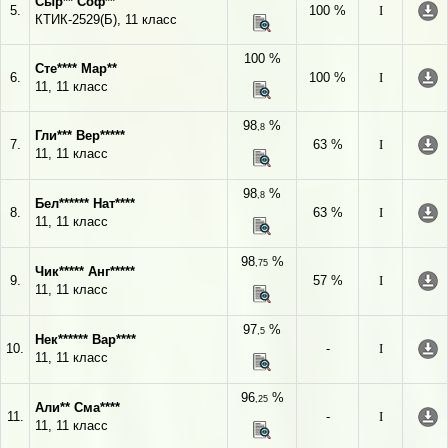
Сыр** Соф**
5.
100 %
I
КТИК-2529(Б), 11 класс
100 %
Сте**** Мар**
6.
100 %
I
11, 11 класс
98
%
,8
Гли*** Вер*****
7.
63 %
I
11, 11 класс
98
%
,8
Бел****** Нат****
8.
63 %
I
11, 11 класс
98
%
,75
Чик***** Анг*****
9.
57 %
I
11, 11 класс
97
%
,5
Нек****** Вар****
10.
-
I
11, 11 класс
96
%
,25
Али** Сма****
11.
-
I
11, 11 класс