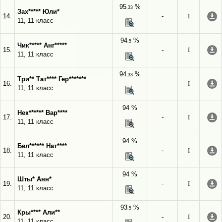
95
%
,33
Зах***** Юли*
14.
-
I
11, 11 класс
94
%
,5
Чик***** Анг*****
15.
-
I
11, 11 класс
94
%
,33
Три** Тат**** Гер*******
16.
-
I
11, 11 класс
94 %
Нек****** Вар****
17.
-
I
11, 11 класс
94 %
Бел****** Нат****
18.
-
I
11, 11 класс
94 %
Шты* Анн*
19.
-
I
11, 11 класс
93
%
,5
Кры**** Али**
20.
-
I
11, 11 класс