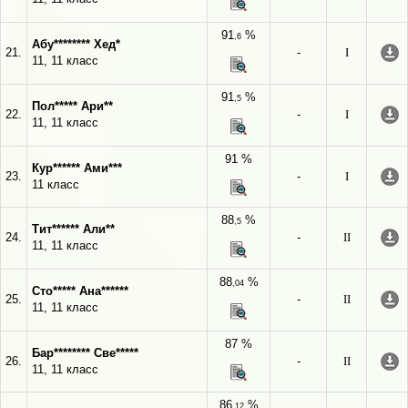
91
%
,6
Абу******** Хед*
21.
-
I
11, 11 класс
91
%
,5
Пол***** Ари**
22.
-
I
11, 11 класс
91 %
Кур****** Ами***
23.
-
I
11 класс
88
%
,5
Тит****** Али**
24.
-
II
11, 11 класс
88
%
,04
Сто***** Ана******
25.
-
II
11, 11 класс
87 %
Бар******** Све*****
26.
-
II
11, 11 класс
86
%
,12