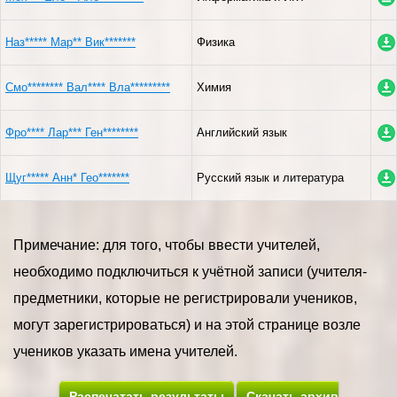
Наз***** Мар** Вик*******
Физика
Смо******** Вал**** Вла*********
Химия
Фро**** Лар*** Ген********
Английский язык
Щуг***** Анн* Гео*******
Русский язык и литература
Примечание: для того, чтобы ввести учителей,
необходимо подключиться к учётной записи (учителя-
предметники, которые не регистрировали учеников,
могут зарегистрироваться) и на этой странице возле
учеников указать имена учителей.
Распечатать результаты
Скачать архив