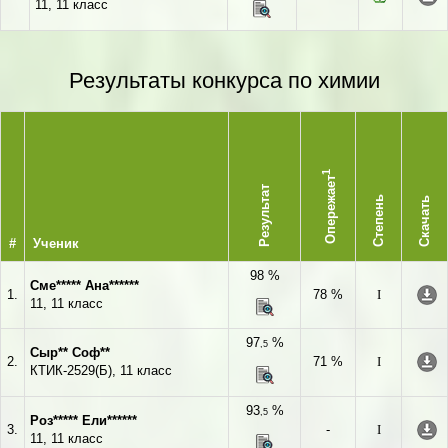
11, 11 класс
Результаты конкурса по химии
1
Опережает
Результат
Степень
Скачать
#
Ученик
98 %
Сме***** Ана******
1.
78 %
I
11, 11 класс
97
%
,5
Сыр** Соф**
2.
71 %
I
КТИК-2529(Б), 11 класс
93
%
,5
Роз***** Ели******
3.
-
I
11, 11 класс