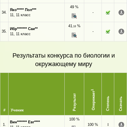
49 %
Яко***** Пол***
34.
-
11, 11 класс
41
%
,18
Ибр******* Саи**
35.
-
11, 11 класс
Результаты конкурса по биологии и
окружающему миру
1
Опережает
Результат
Степень
Скачать
#
Ученик
100 %
Вин******* Евг****
1.
100 %
I