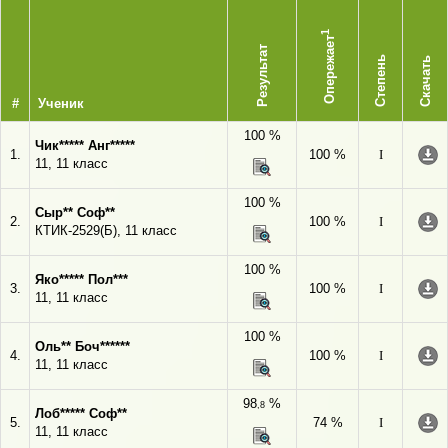
1
Опережает
Результат
Степень
Скачать
#
Ученик
100 %
Чик***** Анг*****
1.
100 %
I
11, 11 класс
100 %
Сыр** Соф**
2.
100 %
I
КТИК-2529(Б), 11 класс
100 %
Яко***** Пол***
3.
100 %
I
11, 11 класс
100 %
Оль** Боч******
4.
100 %
I
11, 11 класс
98
%
,8
Лоб***** Соф**
5.
74 %
I
11, 11 класс