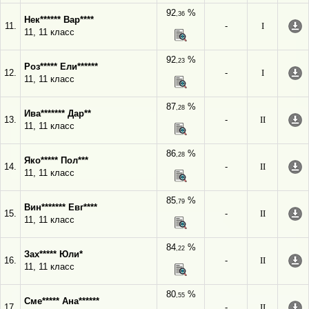
92
%
,36
Нек****** Вар****
11.
-
I
11, 11 класс
92
%
,23
Роз***** Ели******
12.
-
I
11, 11 класс
87
%
,28
Ива******* Дар**
13.
-
II
11, 11 класс
86
%
,28
Яко***** Пол***
14.
-
II
11, 11 класс
85
%
,79
Вин******* Евг****
15.
-
II
11, 11 класс
84
%
,22
Зах***** Юли*
16.
-
II
11, 11 класс
80
%
,55
Сме***** Ана******
17.
-
II