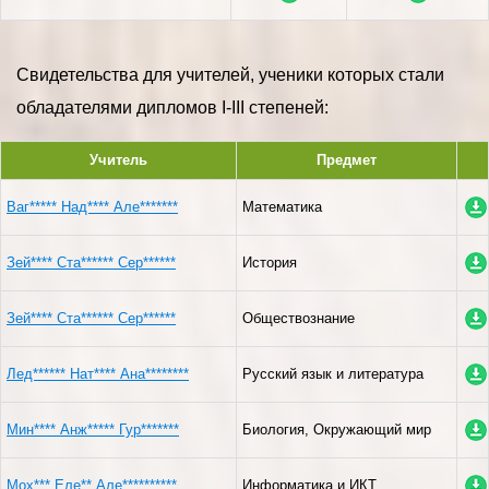
Свидетельства для учителей, ученики которых стали
обладателями дипломов I-III степеней:
Учитель
Предмет
Ваг***** Над**** Але*******
Математика
Зей**** Ста****** Сер******
История
Зей**** Ста****** Сер******
Обществознание
Лед****** Нат**** Ана********
Русский язык и литература
Мин**** Анж***** Гур*******
Биология, Окружающий мир
Мох*** Еле** Але**********
Информатика и ИКТ