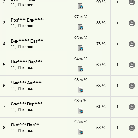
2.
90 %
I
11, 11 класс
97
%
,13
Роз***** Ели******
3.
86 %
I
11, 11 класс
95
%
,29
Вин******* Евг****
4.
73 %
I
11, 11 класс
94
%
,59
Нек****** Вар****
5.
69 %
I
11, 11 класс
93
%
,76
Чик***** Анг*****
6.
65 %
I
11, 11 класс
93
%
,11
Сле***** Вер*****
7.
61 %
I
11, 11 класс
92
%
,66
Яко***** Пол***
8.
58 %
I
11, 11 класс