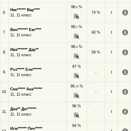
98
%
,8
Нек****** Вар****
6.
74 %
I
11, 11 класс
98
%
,5
Вин******* Евг****
7.
60 %
I
11, 11 класс
98
%
,4
Ива******* Дар**
8.
59 %
I
11, 11 класс
97 %
Роз***** Ели******
9.
-
I
11, 11 класс
96
%
,75
Сме***** Ана******
10.
-
I
11, 11 класс
96 %
Диа** Дег******
11.
-
I
11, 11 класс
94 %
Исм****** Пич*****