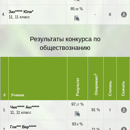
85
%
,58
Зах***** Юли*
4.
-
II
11, 11 класс
Результаты конкурса по
обществознанию
1
Опережает
Результат
Степень
Скачать
#
Ученик
97
%
,17
Чик***** Анг*****
1.
91 %
I
11, 11 класс
93
%
,9
Гли*** Вер*****
2.
71 %
I