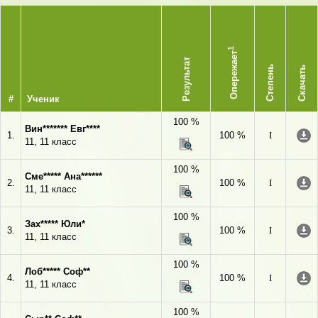
1
Опережает
Результат
Степень
Скачать
#
Ученик
100 %
Вин******* Евг****
1.
100 %
I
11, 11 класс
100 %
Сме***** Ана******
2.
100 %
I
11, 11 класс
100 %
Зах***** Юли*
3.
100 %
I
11, 11 класс
100 %
Лоб***** Соф**
4.
100 %
I
11, 11 класс
100 %