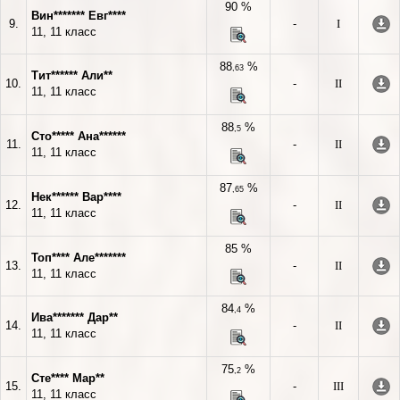
90 %
Вин******* Евг****
9.
-
I
11, 11 класс
88
%
,63
Тит****** Али**
10.
-
II
11, 11 класс
88
%
,5
Сто***** Ана******
11.
-
II
11, 11 класс
87
%
,65
Нек****** Вар****
12.
-
II
11, 11 класс
85 %
Топ**** Але*******
13.
-
II
11, 11 класс
84
%
,4
Ива******* Дар**
14.
-
II
11, 11 класс
75
%
,2
Сте**** Мар**
15.
-
III
11, 11 класс