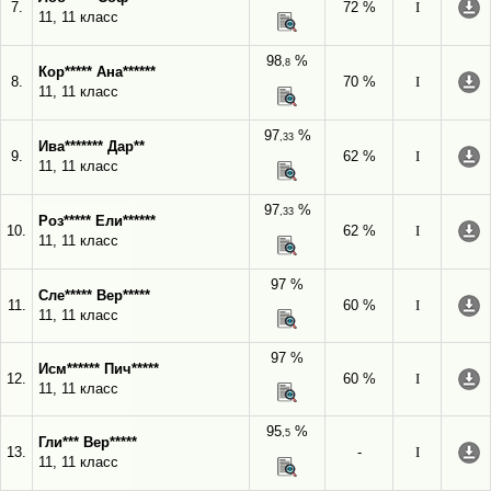
7.
72 %
I
11, 11 класс
98
%
,8
Кор***** Ана******
8.
70 %
I
11, 11 класс
97
%
,33
Ива******* Дар**
9.
62 %
I
11, 11 класс
97
%
,33
Роз***** Ели******
10.
62 %
I
11, 11 класс
97 %
Сле***** Вер*****
11.
60 %
I
11, 11 класс
97 %
Исм****** Пич*****
12.
60 %
I
11, 11 класс
95
%
,5
Гли*** Вер*****
13.
-
I
11, 11 класс