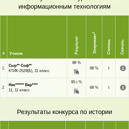
информационным технологиям
1
Опережает
Результат
Степень
Скачать
#
Ученик
98 %
Сыр** Соф**
1.
88 %
I
КТИК-2529(Б), 11 класс
95
%
,5
Нек****** Вар****
2.
68 %
I
11, 11 класс
Результаты конкурса по истории