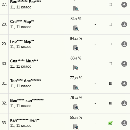
Вин******* Евг****
27.
-
II
11, 11 класс
84
%
,9
Сте**** Мар**
28.
-
II
11, 11 класс
84
%
,12
Гир**** Мар**
29.
-
II
11, 11 класс
83
%
,9
Сля***** Мил***
30.
-
II
11, 11 класс
77
%
,23
Топ**** Але*******
31.
-
III
11, 11 класс
76
%
,74
Вик***** кал********
32.
-
III
11, 11 класс
55
%
,74
Кал******** Нел**
33.
-
11, 11 класс