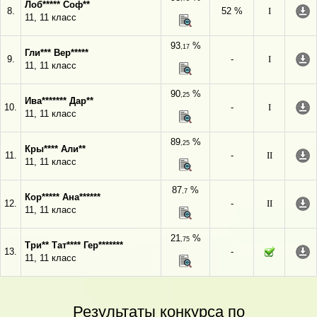
Лоб***** Соф**
8.
52 %
I
11, 11 класс
93
%
,17
Гли*** Вер*****
9.
-
I
11, 11 класс
90
%
,25
Ива******* Дар**
10.
-
I
11, 11 класс
89
%
,25
Кры**** Али**
11.
-
II
11, 11 класс
87
%
,7
Кор***** Ана******
12.
-
II
11, 11 класс
21
%
,75
Три** Тат**** Гер*******
13.
-
11, 11 класс
Результаты конкурса по