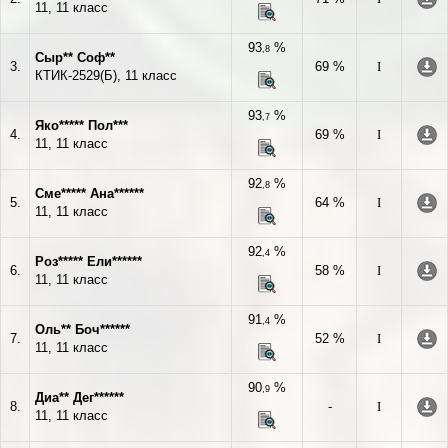
11, 11 класс
93
%
,8
Сыр** Соф**
3.
69 %
I
КТИК-2529(Б), 11 класс
93
%
,7
Яко***** Пол***
4.
69 %
I
11, 11 класс
92
%
,8
Сме***** Ана******
5.
64 %
I
11, 11 класс
92
%
,4
Роз***** Ели******
6.
58 %
I
11, 11 класс
91
%
,4
Оль** Боч******
7.
52 %
I
11, 11 класс
90
%
,9
Диа** Дег******
8.
-
I
11, 11 класс