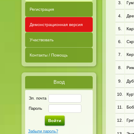
3.
Гум*
Регистрация
4.
Дее
Демонстрационная версия
5.
Кар*
Участвовать
6.
Скр*
7.
Кер
Контакты / Помощь
8.
Рим
9.
Дуб*
Вход
10.
Кур
Эл. почта
11.
Боб
Пароль
12.
Гре*
Забыли пароль?
13.
Эшм