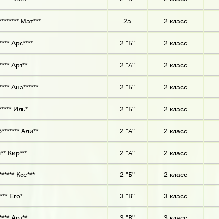
******* Мат***
2а
2 класс
*** Арс****
2 "Б"
2 класс
*** Арт**
2 "А"
2 класс
*** Ана******
2 "Б"
2 класс
***** Иль*
2 "Б"
2 класс
******* Али**
2 "А"
2 класс
** Кир***
2 "А"
2 класс
***** Ксе***
2 "Б"
2 класс
*** Его*
3 "В"
3 класс
*** Арт**
3 "В"
3 класс