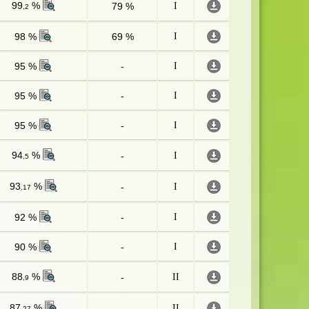
99
%
79 %
I
,2
98 %
69 %
I
95 %
-
I
95 %
-
I
95 %
-
I
94
%
-
I
,5
93
%
-
I
,17
92 %
-
I
90 %
-
I
88
%
-
II
,9
87
%
-
II
,27