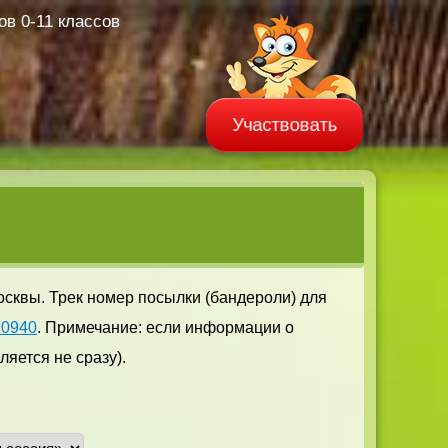
в 0-11 классов
Участвовать
осквы. Трек номер посылки (бандероли) для
10940
. Примечание: если информации о
яется не сразу).