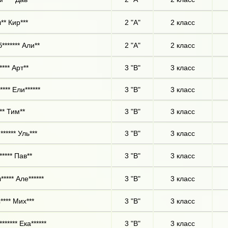
** Кир***
2 "А"
2 класс
******* Али**
2 "А"
2 класс
*** Арт**
3 "В"
3 класс
*** Ели******
3 "В"
3 класс
** Тим**
3 "В"
3 класс
***** Уль***
3 "В"
3 класс
***** Пав**
3 "В"
3 класс
**** Але******
3 "В"
3 класс
**** Мих***
3 "В"
3 класс
****** Ека******
3 "В"
3 класс