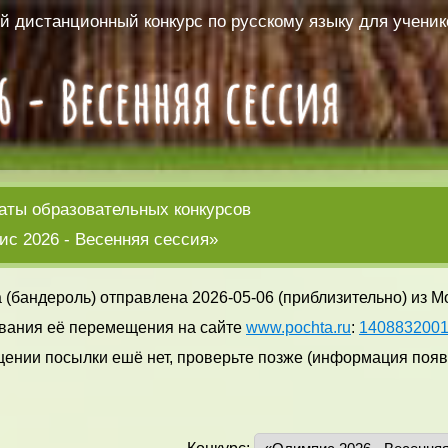
 дистанционный конкурс по русскому языку для ученико
аты образовательных конкурсов
с 2026 - Весенняя сессия»
 (бандероль) отправлена 2026-05-06 (приблизительно) из М
вания её перемещения на сайте
www.pochta.ru
:
140883200
ении посылки ешё нет, проверьте позже (информация появл