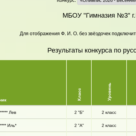
Конкурс:
МБОУ "Гимназия №3" г
Для отображения Ф. И. О. без звёздочек подключит
Результаты конкурса по рус
Уровень
Класс
ник
***** Лев
2 "Б"
2 класс
**** Иль*
2 "А"
2 класс