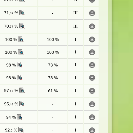
71
%
-
III
,09
70
%
-
III
,57
100 %
100 %
I
100 %
100 %
I
98 %
73 %
I
98 %
73 %
I
97
%
61 %
I
,17
95
%
-
I
,44
94 %
-
I
92
%
-
I
,5