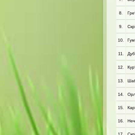
8.
Гре*
9.
Скр*
10.
Гум*
11.
Дуб*
12.
Кур
13.
Шаб
14.
Орл
15.
Кар*
16.
Неч
17.
Скр*