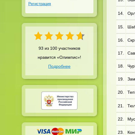
Регистрация
14.
Орл
15.
Шаб
16.
Скр*
93 из 100 участников
17.
Сав*
нравится «Олимпис»!
18.
Чур
Подробнее
19.
Зам*
20.
Теп
21.
Тюл*
22.
Мус
23.
Кон*