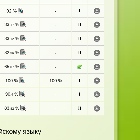
92 %
-
I
83
%
-
II
,17
83
%
-
II
,12
82
%
-
II
,56
65
%
-
,07
100 %
100 %
I
90
%
-
I
,4
83
%
-
II
,82
йскому языку