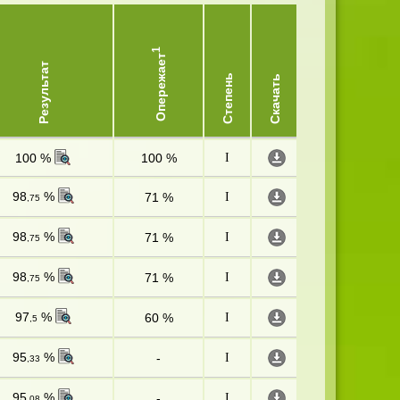
1
Опережает
Результат
Степень
Скачать
100 %
100 %
I
98
%
71 %
I
,75
98
%
71 %
I
,75
98
%
71 %
I
,75
97
%
60 %
I
,5
95
%
-
I
,33
95
%
-
I
,08