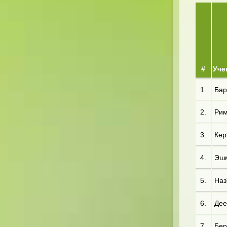
#
Уче
1.
Бар
2.
Рим
3.
Кер
4.
Эшм
5.
Наз
6.
Дее
7.
Бер