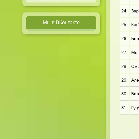
24.
Зар
Мы в ВКонтакте
25.
Кос*
26.
Бор
27.
Мен
28.
Сми
29.
Але
30.
Бар*
31.
Гуц*