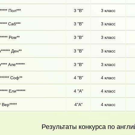
***** Пол***
3 "В"
3 класс
**** Саб***
3 "В"
3 класс
***** Ром**
3 "В"
3 класс
****** Ден**
3 "В"
3 класс
**** Але******
3 "В"
3 класс
****** Соф**
4 "В"
4 класс
**** Ели******
4 "А"
4 класс
 Вер*****
4"А"
4 класс
Результаты конкурса по англи