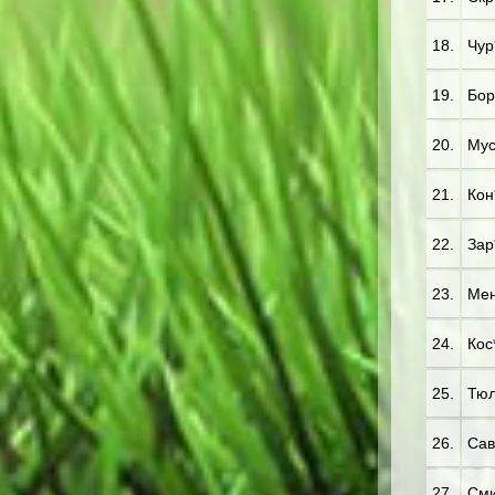
18.
Чур
19.
Бор
20.
Мус
21.
Кон*
22.
Зар
23.
Мен
24.
Кос*
25.
Тюл*
26.
Сав*
27.
Сми