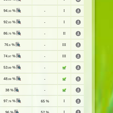
94
%
-
I
,33
92
%
-
I
,83
86
%
-
II
,75
76
%
-
III
,6
74
%
-
III
,97
53
%
-
,89
48
%
-
,69
38 %
-
97
%
65 %
I
,78
96 %
52 %
I