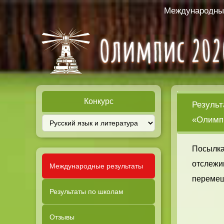
Международный
Конкурс
Результ
«Олимпи
Посылка
отслежи
Международные результаты
перемещ
Результаты по школам
Отзывы