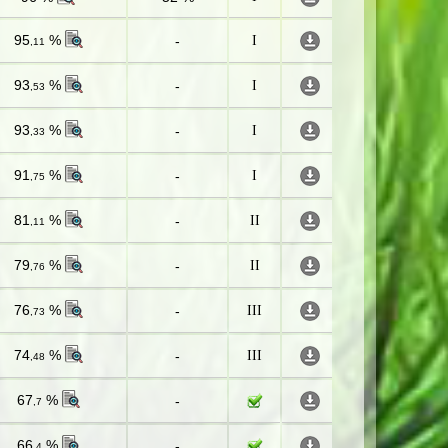
95
%
-
I
,11
93
%
-
I
,53
93
%
-
I
,33
91
%
-
I
,75
81
%
-
II
,11
79
%
-
II
,76
76
%
-
III
,73
74
%
-
III
,48
67
%
-
,7
66
%
-
,4