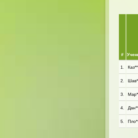
#
Учен
1.
Каз**
2.
Шав**
3.
Мар**
4.
Дан**
5.
Пло**