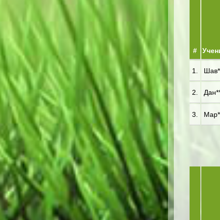
#
Учен
1.
Шав**
2.
Дан**
3.
Мар**