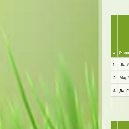
#
Учен
1.
Шав**
2.
Мар**
3.
Дан**