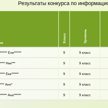
Результаты конкурса по информаци
Уровень
Класс
ик
****** Ели******
9
9 класс
*** Ник***
9
9 класс
*** Ека******
9
9 класс
*** Анн*
9
9 класс
***** Ана******
9
9 класс