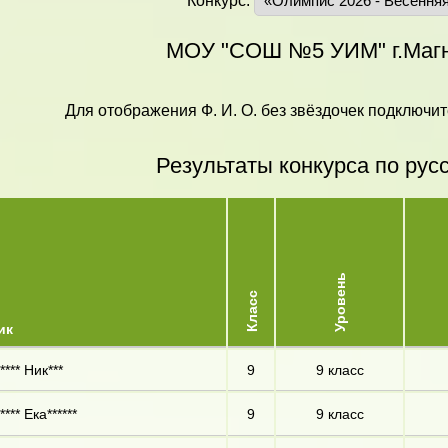
Конкурс:
МОУ "СОШ №5 УИМ" г.Магн
Для отображения Ф. И. О. без звёздочек подключит
Результаты конкурса по рус
Уровень
Класс
ик
*** Ник***
9
9 класс
*** Ека******
9
9 класс