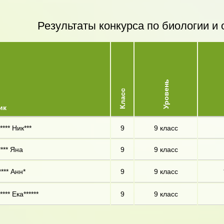
Результаты конкурса по биологии 
Уровень
Класс
ик
*** Ник***
9
9 класс
*** Яна
9
9 класс
*** Анн*
9
9 класс
*** Ека******
9
9 класс