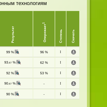
онным технологиям
1
Опережает
Результат
Степень
Скачать
99 %
96 %
I
93
%
62 %
I
,67
92 %
53 %
I
90
%
-
I
,67
90 %
-
I