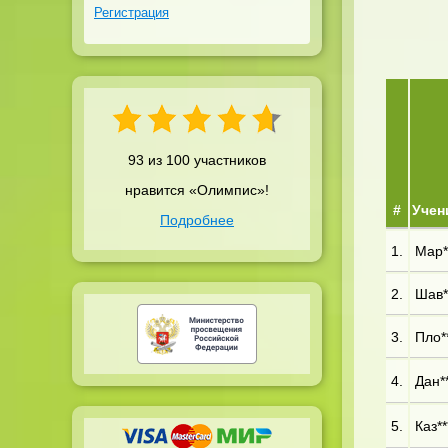
Регистрация
93 из 100 участников
нравится «Олимпис»!
#
Учен
Подробнее
1.
Мар**
2.
Шав**
3.
Пло**
4.
Дан**
5.
Каз**