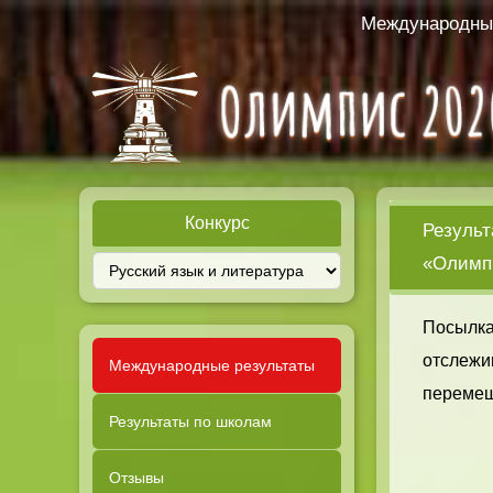
Международный
Конкурс
Результ
«Олимпи
Посылка
отслежи
Международные результаты
перемещ
Результаты по школам
Отзывы