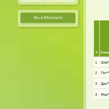
Мы в ВКонтакте
#
Учен
1.
Шав**
2.
Пет**
3.
Дан**
4.
Мар**