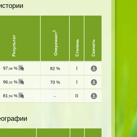
истории
1
Опережает
Результат
Степень
Скачать
97
%
82 %
I
,08
96
%
70 %
I
,33
81
%
-
II
,59
еографии