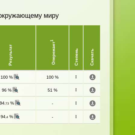
и окружающему миру
1
Опережает
Результат
Степень
Скачать
100 %
100 %
I
96 %
51 %
I
94
%
-
I
,73
94
%
-
I
,4