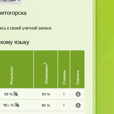
итогорска
есь к своей учётной записи.
скому языку
1
Опережает
Результат
Степень
Скачать
99 %
93 %
I
98
%
85 %
I
,1