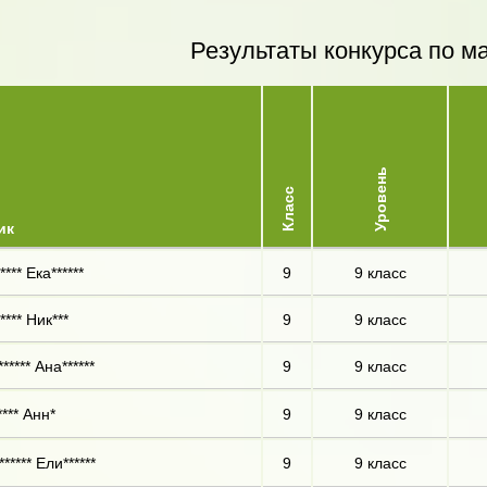
Результаты конкурса по м
Уровень
Класс
ик
*** Ека******
9
9 класс
*** Ник***
9
9 класс
***** Ана******
9
9 класс
*** Анн*
9
9 класс
****** Ели******
9
9 класс