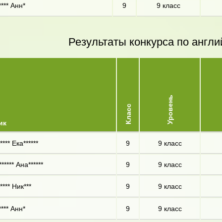
*** Анн*
9
9 класс
Результаты конкурса по англи
Уровень
Класс
ик
*** Ека******
9
9 класс
***** Ана******
9
9 класс
*** Ник***
9
9 класс
*** Анн*
9
9 класс