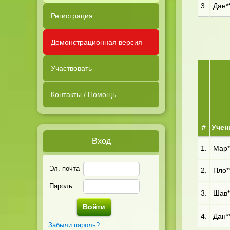
3.
Дан**
Регистрация
Демонстрационная версия
Участвовать
Контакты / Помощь
#
Учен
Вход
1.
Мар**
Эл. почта
2.
Пло**
Пароль
3.
Шав**
4.
Дан**
Забыли пароль?