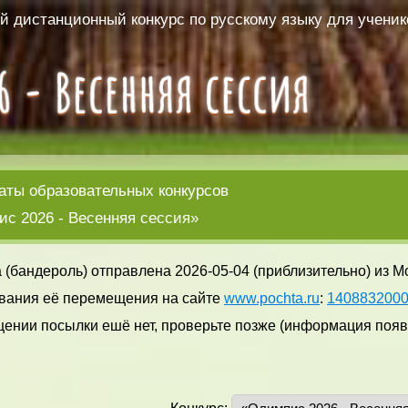
 дистанционный конкурс по русскому языку для ученико
аты образовательных конкурсов
с 2026 - Весенняя сессия»
 (бандероль) отправлена 2026-05-04 (приблизительно) из М
вания её перемещения на сайте
www.pochta.ru
:
140883200
ении посылки ешё нет, проверьте позже (информация появл