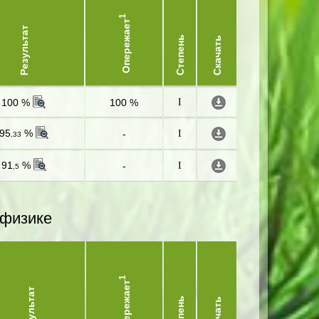
1
Опережает
Результат
Степень
Скачать
100 %
100 %
I
95
%
-
I
,33
91
%
-
I
,5
 физике
1
Опережает
Результат
Степень
Скачать