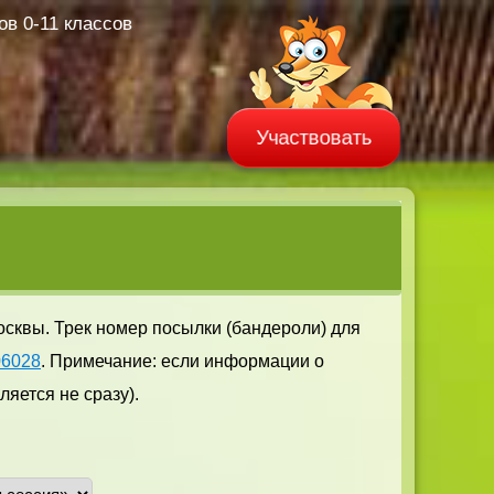
в 0-11 классов
Участвовать
осквы. Трек номер посылки (бандероли) для
06028
. Примечание: если информации о
яется не сразу).