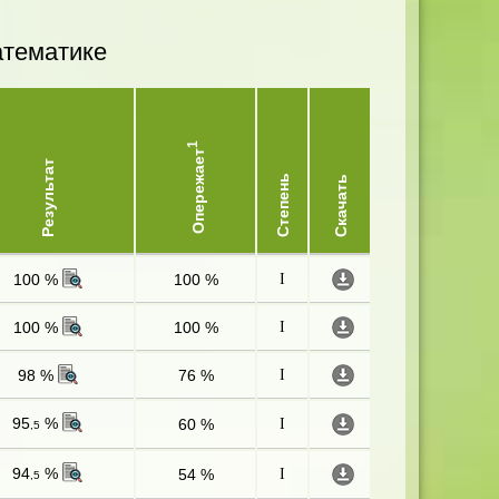
атематике
1
Опережает
Результат
Степень
Скачать
100 %
100 %
I
100 %
100 %
I
98 %
76 %
I
95
%
60 %
I
,5
94
%
54 %
I
,5