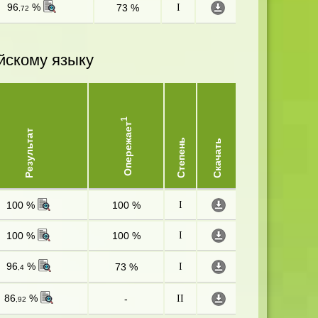
96
%
73 %
I
,72
йскому языку
1
Опережает
Результат
Степень
Скачать
100 %
100 %
I
100 %
100 %
I
96
%
73 %
I
,4
86
%
-
II
,92