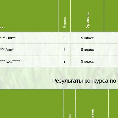
Уровень
Класс
ик
*** Ник***
9
9 класс
*** Анн*
9
9 класс
*** Ека******
9
9 класс
Результаты конкурса по
Уровень