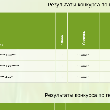
Результаты конкурса по 
Уровень
Класс
ик
*** Ник***
9
9 класс
*** Ека******
9
9 класс
*** Анн*
9
9 класс
Результаты конкурса по г