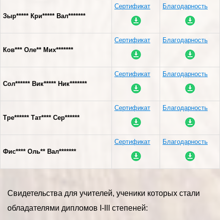
Сертификат
Благодарность
Зыр***** Кри***** Вал*******
Сертификат
Благодарность
Ков*** Оле** Мих*******
Сертификат
Благодарность
Сол****** Вик***** Ник*******
Сертификат
Благодарность
Тре****** Тат**** Сер******
Сертификат
Благодарность
Фис**** Оль** Вал*******
Свидетельства для учителей, ученики которых стали
обладателями дипломов I-III степеней: