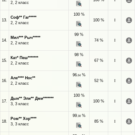
2, 2 класс
100 %
Соф** Гаг*****
13.
100 %
I
2, 2 класс
99 %
Мил*** Рыч*****
14.
74 %
I
2, 2 класс
98 %
Кат* Пеш*******
15.
67 %
I
2, 2 класс
96
%
,64
Але**** Нос**
16.
52 %
I
2, 2 класс
100 %
Дын** Эли** Дми*******
17.
100 %
I
3, 3 класс
99
%
,38
Ром** Хор****
18.
85 %
I
3, 3 класс