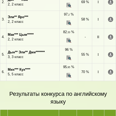
2.
69 %
I
2, 2 класс
97
%
,2
Эли** Яро***
3.
58 %
I
2, 2 класс
82
%
,33
Мак*** Цым*****
4.
-
II
2, 2 класс
96 %
Дын** Эли** Дми*******
5.
55 %
I
3, 3 класс
95
%
,95
Мих*** Кух****
6.
70 %
I
5, 5 класс
Результаты конкурса по английскому
языку