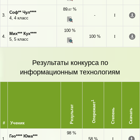
89
%
,67
Соф** Чул****
3.
-
I
4, 4 класс
100 %
Мих*** Кух****
4.
100 %
I
5, 5 класс
Результаты конкурса по
информационным технологиям
1
Опережает
Результат
Степень
Скачать
#
Ученик
98 %
Гео**** Юма***
1.
58 %
I