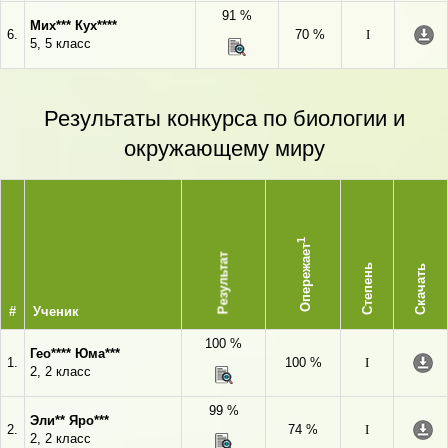
91 %
Мих*** Кух****
6.
70 %
I
5, 5 класс
Результаты конкурса по биологии и
окружающему миру
1
Опережает
Результат
Степень
Скачать
#
Ученик
100 %
Гео**** Юма***
1.
100 %
I
2, 2 класс
99 %
Эли** Яро***
2.
74 %
I
2, 2 класс