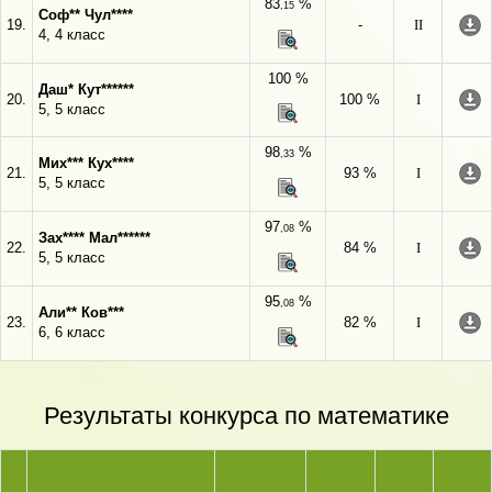
83
%
,15
Соф** Чул****
19.
-
II
4, 4 класс
100 %
Даш* Кут******
20.
100 %
I
5, 5 класс
98
%
,33
Мих*** Кух****
21.
93 %
I
5, 5 класс
97
%
,08
Зах**** Мал******
22.
84 %
I
5, 5 класс
95
%
,08
Али** Ков***
23.
82 %
I
6, 6 класс
Результаты конкурса по математике