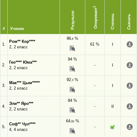
1
Опережает
Результат
Степень
Скачать
#
Ученик
96
%
,6
Ром** Кор****
1.
61 %
I
2, 2 класс
94 %
Гео**** Юма***
2.
-
I
2, 2 класс
92
%
,3
Мак*** Цым*****
3.
-
I
2, 2 класс
84 %
Эли** Яро***
4.
-
II
2, 2 класс
64
%
,82
Соф** Чул****
5.
-
4, 4 класс