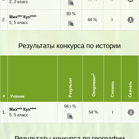
2, 2 класс
93 %
Мих*** Кух****
2.
64 %
I
5, 5 класс
Результаты конкурса по истории
1
Опережает
Результат
Степень
Скачать
#
Ученик
94
%
,3
Мих*** Кух****
1.
54 %
I
5, 5 класс
Результаты конкурса по географии