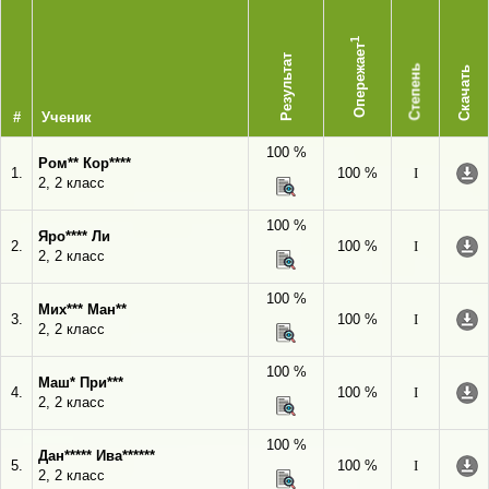
1
Опережает
Результат
Степень
Скачать
#
Ученик
100 %
Ром** Кор****
1.
100 %
I
2, 2 класс
100 %
Яро**** Ли
2.
100 %
I
2, 2 класс
100 %
Мих*** Ман**
3.
100 %
I
2, 2 класс
100 %
Маш* При***
4.
100 %
I
2, 2 класс
100 %
Дан***** Ива******
5.
100 %
I
2, 2 класс