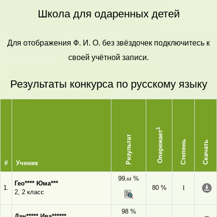
Школа для одаренных детей
Для отображения Ф. И. О. без звёздочек подключитесь к
своей учётной записи.
Результаты конкурса по русскому языку
1
Опережает
Результат
Степень
Скачать
#
Ученик
99
%
,44
Гео**** Юма***
1.
80 %
I
2, 2 класс
98 %
Дан***** Ива******