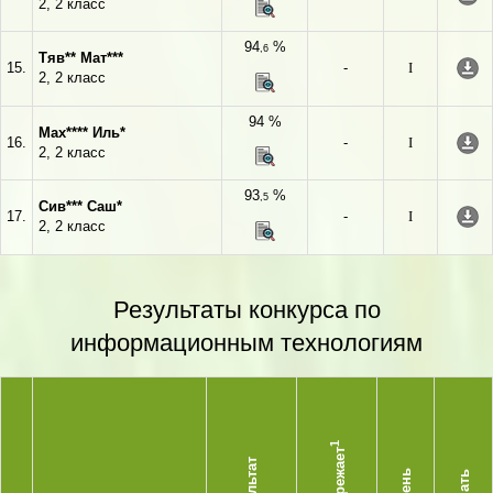
2, 2 класс
94
%
,6
Тяв** Мат***
15.
-
I
2, 2 класс
94 %
Мах**** Иль*
16.
-
I
2, 2 класс
93
%
,5
Сив*** Саш*
17.
-
I
2, 2 класс
Результаты конкурса по
информационным технологиям
1
Опережает
Результат