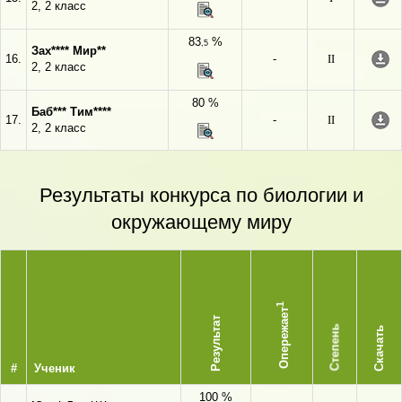
2, 2 класс
83
%
,5
Зах**** Мир**
16.
-
II
2, 2 класс
80 %
Баб*** Тим****
17.
-
II
2, 2 класс
Результаты конкурса по биологии и
окружающему миру
1
Опережает
Результат
Степень
Скачать
#
Ученик
100 %