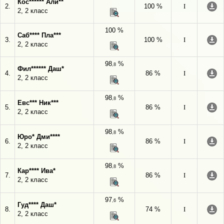
Кос****** Али**
2.
100 %
I
2, 2 класс
100 %
Саб**** Пла***
3.
100 %
I
2, 2 класс
98
%
,8
Фил****** Даш*
4.
86 %
I
2, 2 класс
98
%
,8
Евс*** Ник***
5.
86 %
I
2, 2 класс
98
%
,8
Юро* Дми****
6.
86 %
I
2, 2 класс
98
%
,8
Кар**** Ива*
7.
86 %
I
2, 2 класс
97
%
,6
Гуд**** Даш*
8.
74 %
I
2, 2 класс