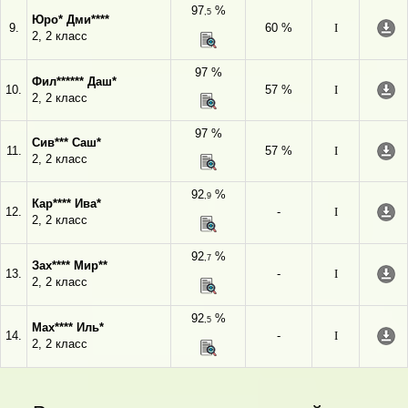
97
%
,5
Юро* Дми****
9.
60 %
I
2, 2 класс
97 %
Фил****** Даш*
10.
57 %
I
2, 2 класс
97 %
Сив*** Саш*
11.
57 %
I
2, 2 класс
92
%
,9
Кар**** Ива*
12.
-
I
2, 2 класс
92
%
,7
Зах**** Мир**
13.
-
I
2, 2 класс
92
%
,5
Мах**** Иль*
14.
-
I
2, 2 класс