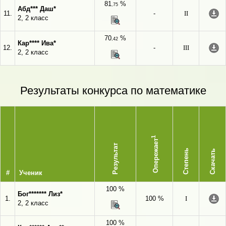
81
%
,75
Абд*** Даш*
11.
-
II
2, 2 класс
70
%
,42
Кар**** Ива*
12.
-
III
2, 2 класс
Результаты конкурса по математике
1
Опережает
Результат
Степень
Скачать
#
Ученик
100 %
Бог******* Лиз*
1.
100 %
I
2, 2 класс
100 %