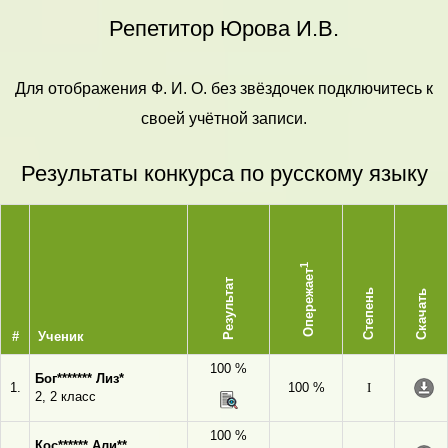
Репетитор Юрова И.В.
Для отображения Ф. И. О. без звёздочек подключитесь к
своей учётной записи.
Результаты конкурса по русскому языку
1
Опережает
Результат
Степень
Скачать
#
Ученик
100 %
Бог******* Лиз*
1.
100 %
I
2, 2 класс
100 %
Кос****** Али**