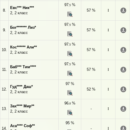
97
%
,5
Евс*** Ник***
8.
57 %
I
2, 2 класс
97
%
,5
Бог******* Лиз*
9.
57 %
I
2, 2 класс
97
%
,5
Кос****** Али**
10.
57 %
I
2, 2 класс
97
%
,5
Баб*** Тим****
11.
57 %
I
2, 2 класс
97 %
Гуд**** Даш*
12.
52 %
I
2, 2 класс
96
%
,8
Зах**** Мир**
13.
-
I
2, 2 класс
95 %
Аса**** Соф**
14.
-
I