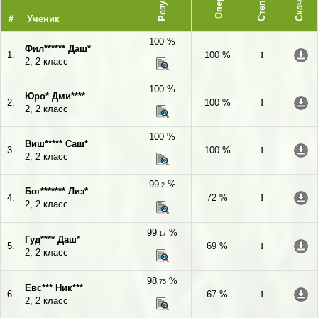
Степень
Скачать
#
Ученик
100 %
Фил****** Даш*
1.
100 %
I
2, 2 класс
100 %
Юро* Дми****
2.
100 %
I
2, 2 класс
100 %
Виш***** Саш*
3.
100 %
I
2, 2 класс
99
%
,2
Бог******* Лиз*
4.
72 %
I
2, 2 класс
99
%
,17
Гуд**** Даш*
5.
69 %
I
2, 2 класс
98
%
,75
Евс*** Ник***
6.
67 %
I
2, 2 класс