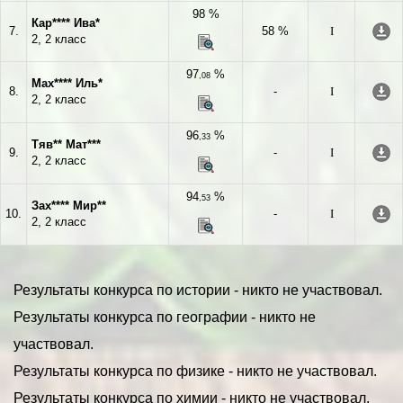
98 %
Кар**** Ива*
7.
58 %
I
2, 2 класс
97
%
,08
Мах**** Иль*
8.
-
I
2, 2 класс
96
%
,33
Тяв** Мат***
9.
-
I
2, 2 класс
94
%
,53
Зах**** Мир**
10.
-
I
2, 2 класс
Результаты конкурса по истории - никто не участвовал.
Результаты конкурса по географии - никто не
участвовал.
Результаты конкурса по физике - никто не участвовал.
Результаты конкурса по химии - никто не участвовал.