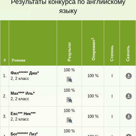
Результаты конкурса по английскому
языку
1
Опережает
Результат
Степень
Скачать
#
Ученик
100 %
Фил****** Даш*
1.
100 %
I
2, 2 класс
100 %
Мах**** Иль*
2.
100 %
I
2, 2 класс
100 %
Евс*** Ник***
3.
100 %
I
2, 2 класс
100 %
Бог******* Лиз*