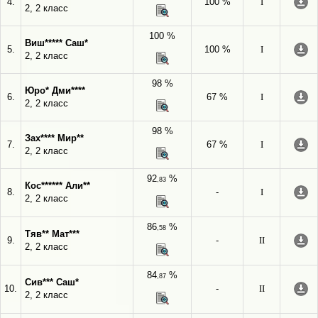
4.
100 %
I
2, 2 класс
100 %
Виш***** Саш*
5.
100 %
I
2, 2 класс
98 %
Юро* Дми****
6.
67 %
I
2, 2 класс
98 %
Зах**** Мир**
7.
67 %
I
2, 2 класс
92
%
,83
Кос****** Али**
8.
-
I
2, 2 класс
86
%
,58
Тяв** Мат***
9.
-
II
2, 2 класс
84
%
,87
Сив*** Саш*
10.
-
II
2, 2 класс