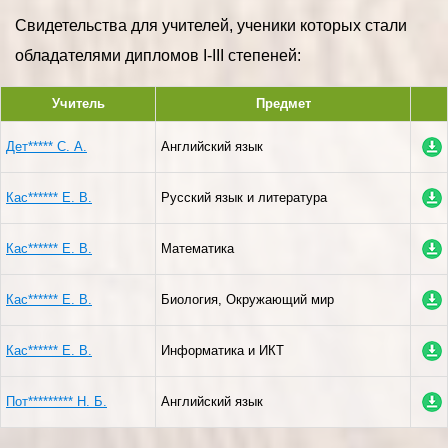
Свидетельства для учителей, ученики которых стали
обладателями дипломов I-III степеней:
Учитель
Предмет
Дет***** С. А.
Английский язык
Кас****** Е. В.
Русский язык и литература
Кас****** Е. В.
Математика
Кас****** Е. В.
Биология, Окружающий мир
Кас****** Е. В.
Информатика и ИКТ
Пот********* Н. Б.
Английский язык