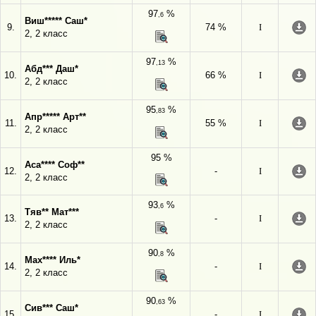
97
%
,6
Виш***** Саш*
9.
74 %
I
2, 2 класс
97
%
,13
Абд*** Даш*
10.
66 %
I
2, 2 класс
95
%
,83
Апр***** Арт**
11.
55 %
I
2, 2 класс
95 %
Аса**** Соф**
12.
-
I
2, 2 класс
93
%
,6
Тяв** Мат***
13.
-
I
2, 2 класс
90
%
,8
Мах**** Иль*
14.
-
I
2, 2 класс
90
%
,63
Сив*** Саш*
15.
-
I