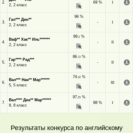
2.
69 %
I
2, 2 класс
96 %
Гал*** Дин**
3.
-
I
2, 2 класс
89
%
,2
Ваф** Хак** Иль*******
4.
-
II
2, 2 класс
86
%
,72
Гар**** Рад***
5.
-
II
2, 2 класс
74
%
,32
Вал*** Наи** Мар******
6.
-
III
5, 5 класс
97
%
,25
Вал**** Диа** Мар******
7.
88 %
I
8, 8 класс
Результаты конкурса по английскому