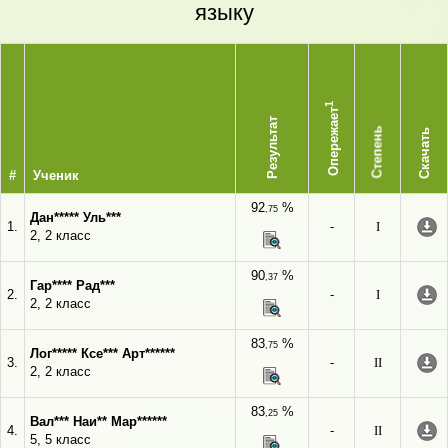
языку
1
Опережает
Результат
Степень
Скачать
#
Ученик
92
%
,75
Дан***** Уль***
1.
-
I
2, 2 класс
90
%
,37
Гар**** Рад***
2.
-
I
2, 2 класс
83
%
,75
Лог***** Ксе*** Арт******
3.
-
II
2, 2 класс
83
%
,25
Вал*** Наи** Мар******
4.
-
II
5, 5 класс