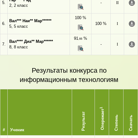
5.
-
II
2, 2 класс
100 %
Вал*** Наи** Мар******
6.
100 %
I
5, 5 класс
91
%
,66
Вал**** Диа** Мар******
7.
-
I
8, 8 класс
Результаты конкурса по
информационным технологиям
1
Опережает
Результат
Степень
Скачать
#
Ученик