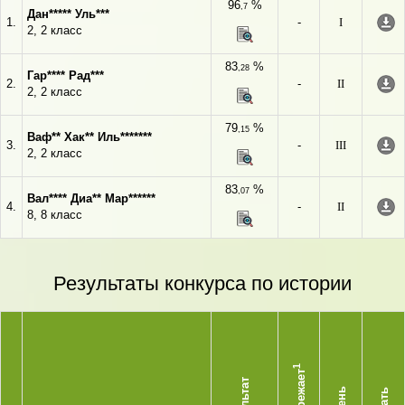
96
%
,7
Дан***** Уль***
1.
-
I
2, 2 класс
83
%
,28
Гар**** Рад***
2.
-
II
2, 2 класс
79
%
,15
Ваф** Хак** Иль*******
3.
-
III
2, 2 класс
83
%
,07
Вал**** Диа** Мар******
4.
-
II
8, 8 класс
Результаты конкурса по истории
1
Опережает