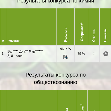
Результаты конкурса по химии
1
Опережает
Результат
Степень
Скачать
#
Ученик
96
%
,17
Вал**** Диа** Мар******
1.
79 %
I
8, 8 класс
Результаты конкурса по
обществознанию
1