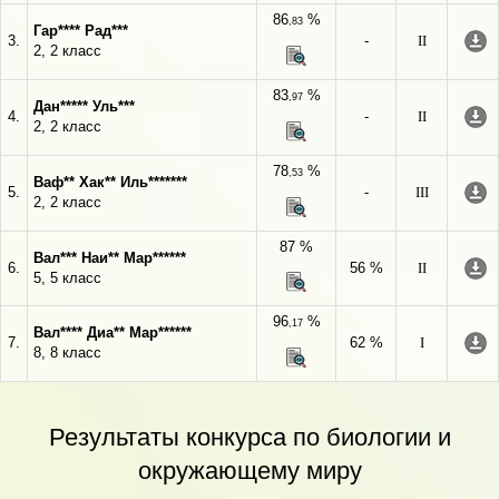
86
%
,83
Гар**** Рад***
3.
-
II
2, 2 класс
83
%
,97
Дан***** Уль***
4.
-
II
2, 2 класс
78
%
,53
Ваф** Хак** Иль*******
5.
-
III
2, 2 класс
87 %
Вал*** Наи** Мар******
6.
56 %
II
5, 5 класс
96
%
,17
Вал**** Диа** Мар******
7.
62 %
I
8, 8 класс
Результаты конкурса по биологии и
окружающему миру