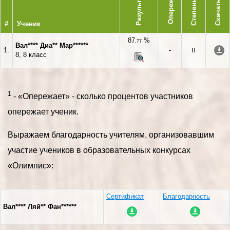
Опережает
Результат
Степень
Скачать
#
Ученик
87
%
,77
Вал**** Диа** Мар******
1.
-
II
8, 8 класс
1
- «Опережает» - сколько процентов участников
опережает ученик.
Выражаем благодарность учителям, организовавшим
участие учеников в образовательных конкурсах
«Олимпис»:
Сертификат
Благодарность
Вал**** Ляй** Фан******