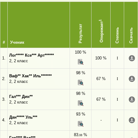
1
Опережает
Результат
Степень
Скачать
#
Ученик
100 %
Лог***** Ксе*** Арт******
1.
100 %
I
2, 2 класс
98 %
Ваф** Хак** Иль*******
2.
67 %
I
2, 2 класс
98 %
Гал*** Дин**
3.
67 %
I
2, 2 класс
93 %
Дан***** Уль***
4.
-
I
2, 2 класс
83
%
,08
Гар**** Рад***