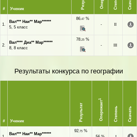
Результат
Степень
Скачать
#
Ученик
86
%
,47
Вал*** Наи** Мар******
1.
-
II
5, 5 класс
78
%
,25
Вал**** Диа** Мар******
2.
-
III
8, 8 класс
Результаты конкурса по географии
1
Опережает
Результат
Степень
Скачать
#
Ученик
92
%
,75
Вал*** Наи** Мар******
1.
56 %
I