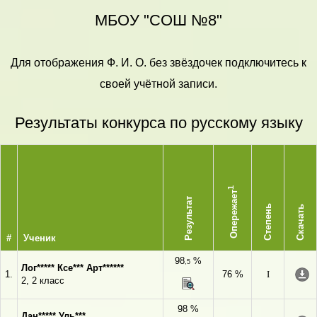
МБОУ "СОШ №8"
Для отображения Ф. И. О. без звёздочек подключитесь к
своей учётной записи.
Результаты конкурса по русскому языку
1
Опережает
Результат
Степень
Скачать
#
Ученик
98
%
,5
Лог***** Ксе*** Арт******
1.
76 %
I
2, 2 класс
98 %
Дан***** Уль***