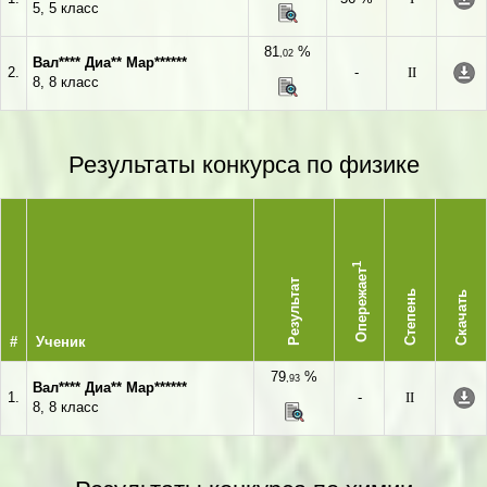
5, 5 класс
81
%
,02
Вал**** Диа** Мар******
2.
-
II
8, 8 класс
Результаты конкурса по физике
1
Опережает
Результат
Степень
Скачать
#
Ученик
79
%
,93
Вал**** Диа** Мар******
1.
-
II
8, 8 класс