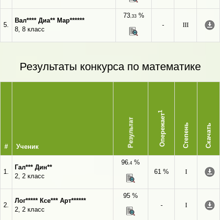
73
%
,33
Вал**** Диа** Мар******
5.
-
III
8, 8 класс
Результаты конкурса по математике
1
Опережает
Результат
Степень
Скачать
#
Ученик
96
%
,4
Гал*** Дин**
1.
61 %
I
2, 2 класс
95 %
Лог***** Ксе*** Арт******
2.
-
I
2, 2 класс