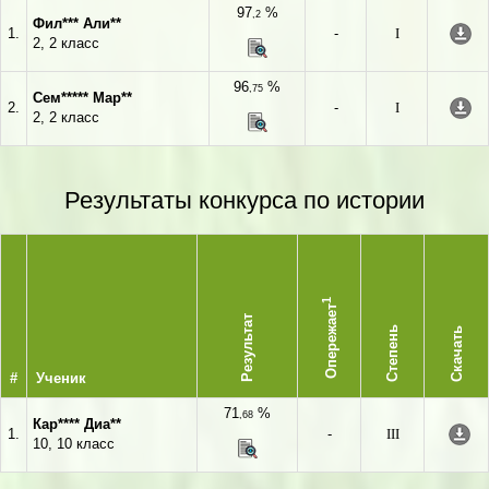
97
%
,2
Фил*** Али**
1.
-
I
2, 2 класс
96
%
,75
Сем***** Мар**
2.
-
I
2, 2 класс
Результаты конкурса по истории
1
Опережает
Результат
Степень
Скачать
#
Ученик
71
%
,68
Кар**** Диа**
1.
-
III
10, 10 класс