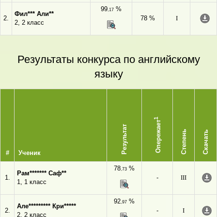
99
%
,17
Фил*** Али**
2.
78 %
I
2, 2 класс
Результаты конкурса по английскому
языку
1
Опережает
Результат
Степень
Скачать
#
Ученик
78
%
,73
Рам******* Саф**
1.
-
III
1, 1 класс
92
%
,97
Але********* Кри*****
2.
-
I
2, 2 класс