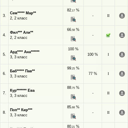
82
%
,17
Сем***** Мар**
3.
-
II
2, 2 класс
66
%
,58
Фил*** Али**
4.
-
2, 2 класс
100 %
Ард**** Ана******
5.
100 %
I
3, 3 класс
99
%
,25
Баб***** Пав**
6.
77 %
I
3, 3 класс
88
%
,75
Кур******* Ева
7.
-
II
3, 3 класс
85
%
,68
Поп** Кир***
8.
-
II
3, 3 класс
80
%
,21