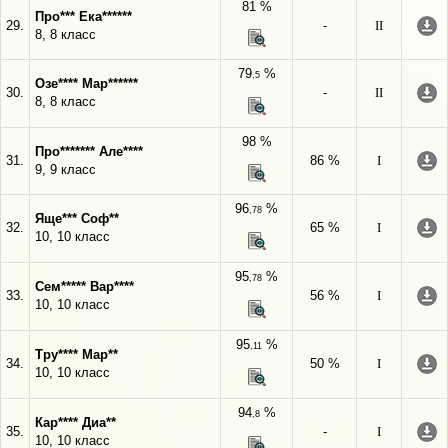
81 %
Про*** Ека******
29.
-
II
8, 8 класс
79
%
,5
Озе**** Мар******
30.
-
II
8, 8 класс
98 %
Про******* Але****
31.
86 %
I
9, 9 класс
96
%
,78
Яще*** Соф**
32.
65 %
I
10, 10 класс
95
%
,78
Сем***** Вар****
33.
56 %
I
10, 10 класс
95
%
,11
Тру**** Мар**
34.
50 %
I
10, 10 класс
94
%
,8
Кар**** Диа**
35.
-
I
10, 10 класс