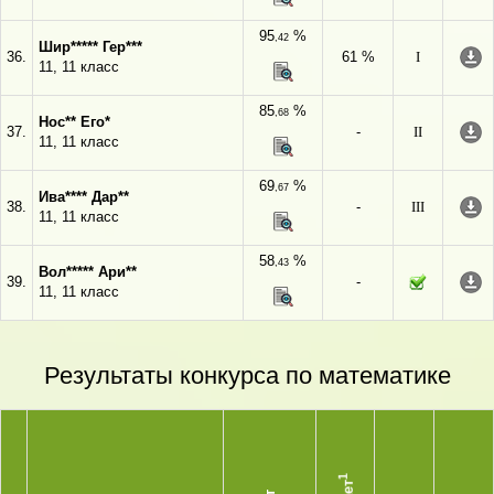
95
%
,42
Шир***** Гер***
36.
61 %
I
11, 11 класс
85
%
,68
Нос** Его*
37.
-
II
11, 11 класс
69
%
,67
Ива**** Дар**
38.
-
III
11, 11 класс
58
%
,43
Вол***** Ари**
39.
-
11, 11 класс
Результаты конкурса по математике
1