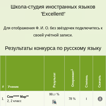
Школа-студия иностранных языков
'Excellent!'
Для отображения Ф. И. О. без звёздочек подключитесь к
своей учётной записи.
Результаты конкурса по русскому языку
1
Опережает
Результат
Степень
Скачать
#
Ученик
99
%
,17
Сем***** Мар**
1.
78 %
I
2, 2 класс