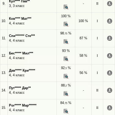
Кул**** Пав**
9.
-
II
3, 3 класс
100 %
Ков**** Мат***
10.
100 %
I
4, 4 класс
98
%
,75
Спи******* Сте***
11.
87 %
I
4, 4 класс
93 %
Бес***** Мил***
12.
58 %
I
4, 4 класс
92
%
,5
Дав***** Кри*****
13.
56 %
I
4, 4 класс
88
%
,2
Пут***** Дар**
14.
-
II
4, 4 класс
84
%
,75
Рог***** Мар******
15.
-
II
4, 4 класс