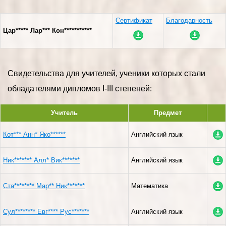
Сертификат
Благодарность
Цар***** Лар*** Кон***********
Свидетельства для учителей, ученики которых стали
обладателями дипломов I-III степеней:
Учитель
Предмет
Кот*** Анн* Яко******
Английский язык
Ник******* Алл* Вик*******
Английский язык
Ста******** Мар** Ник*******
Математика
Сул******** Евг**** Рус*******
Английский язык