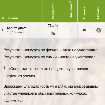
1
Опережает
Результат
Степень
Скачать
#
Ученик
77
%
,33
Кар**** Диа**
1.
-
III
10, 10 класс
Результаты конкурса по физике - никто не участвовал.
Результаты конкурса по химии - никто не участвовал.
1
- «Опережает» - сколько процентов участников
опережает ученик.
Выражаем благодарность учителям, организовавшим
участие учеников в образовательных конкурсах
«Олимпис»: