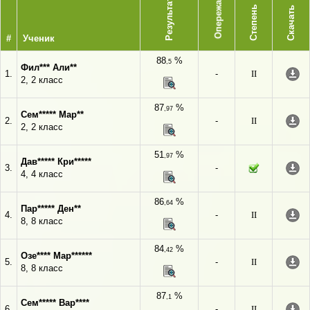
Опережает
Результат
Степень
Скачать
#
Ученик
88
%
,5
Фил*** Али**
1.
-
II
2, 2 класс
87
%
,97
Сем***** Мар**
2.
-
II
2, 2 класс
51
%
,97
Дав***** Кри*****
3.
-
4, 4 класс
86
%
,64
Пар***** Ден**
4.
-
II
8, 8 класс
84
%
,42
Озе**** Мар******
5.
-
II
8, 8 класс
87
%
,1
Сем***** Вар****
6.
-
II