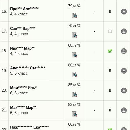
79
%
,61
Про*** Але******
16.
-
II
4, 4 класс
79
%
,24
Сав*** Вар****
17.
-
III
4, 4 класс
68
%
,76
Ива**** Мар**
18.
-
4, 4 класс
80
%
,17
Але******** Ста******
19.
-
II
5, 5 класс
85
%
,67
Мои****** Иль*
20.
-
II
6, 6 класс
83
%
,67
Мак***** Мар**
21.
-
II
6, 6 класс
66
%
,85
Ниж********** Ека******
22.
-