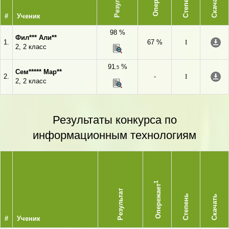
Результат
Степень
Скачать
#
Ученик
98 %
Фил*** Али**
1.
67 %
I
2, 2 класс
91
%
,5
Сем***** Мар**
2.
-
I
2, 2 класс
Результаты конкурса по
информационным технологиям
1
Опережает
Результат
Степень
Скачать
#
Ученик