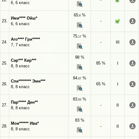
6, 6 класс
65
%
,8
Ими**** Ойш*
23.
-
6, 6 класс
75
%
,17
Аго**** Гри*****
24.
-
III
7, 7 класс
98 %
Сар*** Кир***
25.
85 %
I
8, 8 класс
94
%
,67
Спи******** Эми***
26.
65 %
I
8, 8 класс
83
%
,83
Пар***** Ден**
27.
-
II
8, 8 класс
83 %
Мои****** Ива*
28.
-
II
8, 8 класс