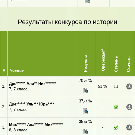
Результаты конкурса по истории
1
Опережает
Результат
Степень
Скачать
#
Ученик
70
%
,23
Дре****** Али** Ник*******
1.
53 %
III
7, 7 класс
37
%
,47
Дре****** Уль*** Юрь****
2.
-
7, 7 класс
35
%
,84
Мих****** Ана****** Мих*******
3.
-
8, 8 класс