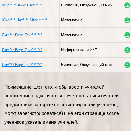
Шир***** Анн* Сер******
Биология, Окружающий мир
Юке**** Нат**** Мих*******
Математика
Яки**** Вер* Гри********
Математика
Яки**** Вер* Гри********
Информатика и ИКТ
Яки**** Вер* Гри********
Биология, Окружающий мир
Примечание: для того, чтобы ввести учителей,
необходимо подключиться к учётной записи (учителя-
предметники, которые не регистрировали учеников,
могут зарегистрироваться) и на этой странице возле
учеников указать имена учителей.