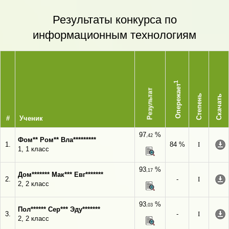
Результаты конкурса по
информационным технологиям
1
Опережает
Результат
Степень
Скачать
#
Ученик
97
%
,42
Фом** Ром** Вла*********
1.
84 %
I
1, 1 класс
93
%
,17
Дом******* Мак*** Евг*******
2.
-
I
2, 2 класс
93
%
,03
Пол****** Сер*** Эду*******
3.
-
I
2, 2 класс