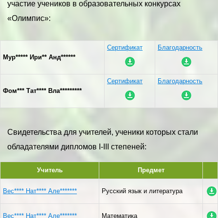
участие учеников в образовательных конкурсах
«Олимпис»:
Сертификат
Благодарность
Мур***** Ири** Анд******
Сертификат
Благодарность
Фом*** Тат**** Вла*********
Свидетельства для учителей, ученики которых стали
обладателями дипломов I-III степеней:
Учитель
Предмет
Вес**** Нат**** Але*******
Русский язык и литература
Вес**** Нат**** Але*******
Математика