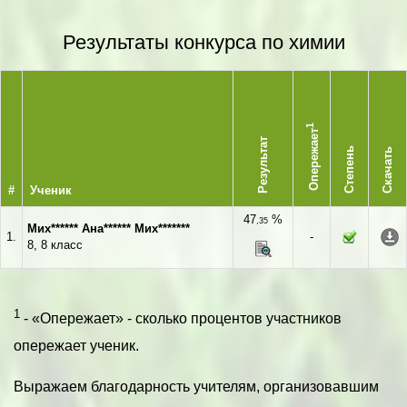
Результаты конкурса по химии
1
Опережает
Результат
Степень
Скачать
#
Ученик
47
%
,35
Мих****** Ана****** Мих*******
1.
-
8, 8 класс
1
- «Опережает» - сколько процентов участников
опережает ученик.
Выражаем благодарность учителям, организовавшим