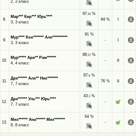
2, 2 класс
97
%
,33
Мар*** Кир*** Юрь****
8.
84 %
I
3, 3 класс
91 %
Мур**** Кон******* Але**********
9.
-
I
3, 3 класс
88
%
,27
Мур***** Ари** Рам******
10.
-
II
4, 4 класс
87
%
,8
Дре****** Али** Ник*******
11.
76 %
II
7, 7 класс
43
%
,3
Дре****** Уль*** Юрь****
12.
-
7, 7 класс
54 %
Мих****** Ана****** Мих*******
13.
-
8, 8 класс