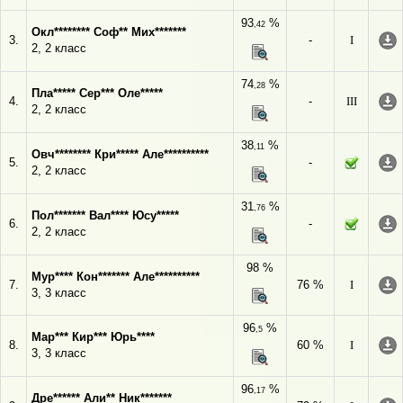
93
%
,42
Окл******** Соф** Мих*******
3.
-
I
2, 2 класс
74
%
,28
Пла***** Сер*** Оле*****
4.
-
III
2, 2 класс
38
%
,11
Овч******** Кри***** Але**********
5.
-
2, 2 класс
31
%
,76
Пол******* Вал**** Юсу*****
6.
-
2, 2 класс
98 %
Мур**** Кон******* Але**********
7.
76 %
I
3, 3 класс
96
%
,5
Мар*** Кир*** Юрь****
8.
60 %
I
3, 3 класс
96
%
,17
Дре****** Али** Ник*******