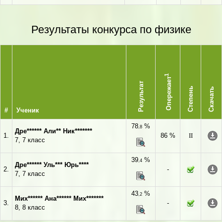
Результаты конкурса по физике
1
Опережает
Результат
Степень
Скачать
#
Ученик
78
%
,8
Дре****** Али** Ник*******
1.
86 %
II
7, 7 класс
39
%
,4
Дре****** Уль*** Юрь****
2.
-
7, 7 класс
43
%
,2
Мих****** Ана****** Мих*******
3.
-
8, 8 класс