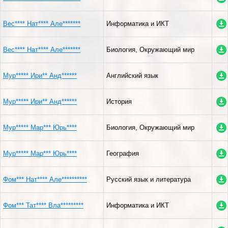
Вес**** Нат**** Але*******
Информатика и ИКТ
Вес**** Нат**** Але*******
Биология, Окружающий мир
Мур***** Ири** Анд******
Английский язык
Мур***** Ири** Анд******
История
Мур***** Мар*** Юрь****
Биология, Окружающий мир
Мур***** Мар*** Юрь****
География
Фом*** Нат**** Але**********
Русский язык и литература
Фом*** Тат**** Вла*********
Информатика и ИКТ