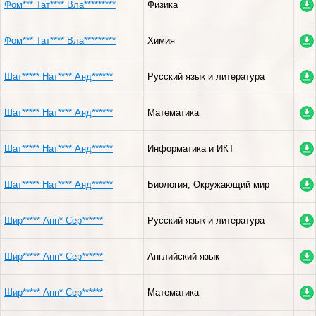
Фом*** Тат**** Вла*********
Физика
Фом*** Тат**** Вла*********
Химия
Шат***** Нат**** Анд******
Русский язык и литература
Шат***** Нат**** Анд******
Математика
Шат***** Нат**** Анд******
Информатика и ИКТ
Шат***** Нат**** Анд******
Биология, Окружающий мир
Шир***** Анн* Сер******
Русский язык и литература
Шир***** Анн* Сер******
Английский язык
Шир***** Анн* Сер******
Математика