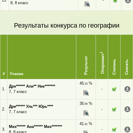
13.
-
8, 8 класс
Результаты конкурса по географии
1
Опережает
Результат
Степень
Скачать
#
Ученик
45
%
,23
Дре****** Али** Ник*******
1.
-
7, 7 класс
35
%
,56
Дре****** Уль*** Юрь****
2.
-
7, 7 класс
41
%
,41
Мих****** Ана****** Мих*******
3.
-
8, 8 класс