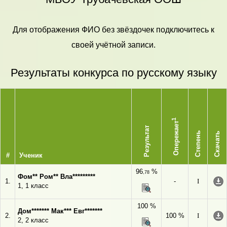
Для отображения ФИО без звёздочек подключитесь к
своей учётной записи.
Результаты конкурса по русскому языку
1
Опережает
Результат
Степень
Скачать
#
Ученик
96
%
,78
Фом** Ром** Вла*********
1.
-
I
1, 1 класс
100 %
Дом******* Мак*** Евг*******
2.
100 %
I
2, 2 класс