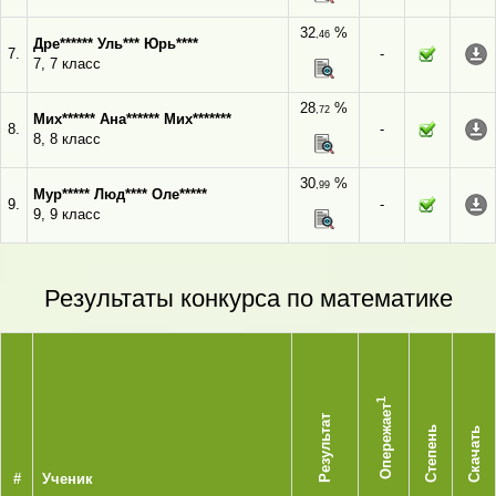
32
%
,46
Дре****** Уль*** Юрь****
7.
-
7, 7 класс
28
%
,72
Мих****** Ана****** Мих*******
8.
-
8, 8 класс
30
%
,99
Мур***** Люд**** Оле*****
9.
-
9, 9 класс
Результаты конкурса по математике
1
Опережает
Результат
Степень
Скачать
#
Ученик