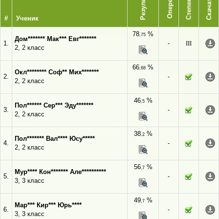
Опережает
Результат
Степень
Скачать
#
Ученик
78
%
,75
Дом******* Мак*** Евг*******
1.
-
III
2, 2 класс
66
%
,68
Окл******** Соф** Мих*******
2.
-
2, 2 класс
46
%
,5
Пол****** Сер*** Эду*******
3.
-
2, 2 класс
38
%
,2
Пол******* Вал**** Юсу*****
4.
-
2, 2 класс
56
%
,7
Мур**** Кон******* Але**********
5.
-
3, 3 класс
49
%
,7
Мар*** Кир*** Юрь****
6.
-
3, 3 класс