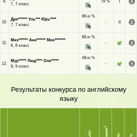
9.
79 %
I
7, 7 класс
80
%
,48
Дре****** Уль*** Юрь****
10.
-
II
7, 7 класс
66
%
,99
Мих****** Ана****** Мих*******
11.
-
8, 8 класс
49
%
,88
Мур***** Люд**** Оле*****
12.
-
9, 9 класс
Результаты конкурса по английскому
языку
1