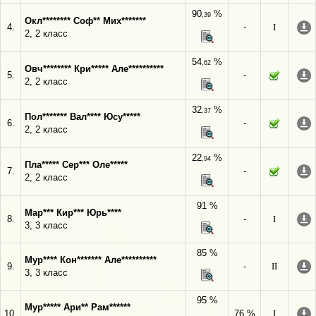
90
%
,39
Окл******** Соф** Мих*******
4.
-
I
2, 2 класс
54
%
,62
Овч******** Кри***** Але**********
5.
-
2, 2 класс
32
%
,37
Пол******* Вал**** Юсу*****
6.
-
2, 2 класс
22
%
,94
Пла***** Сер*** Оле*****
7.
-
2, 2 класс
91 %
Мар*** Кир*** Юрь****
8.
-
I
3, 3 класс
85 %
Мур**** Кон******* Але**********
9.
-
II
3, 3 класс
95 %
Мур***** Ари** Рам******
10.
76 %
I