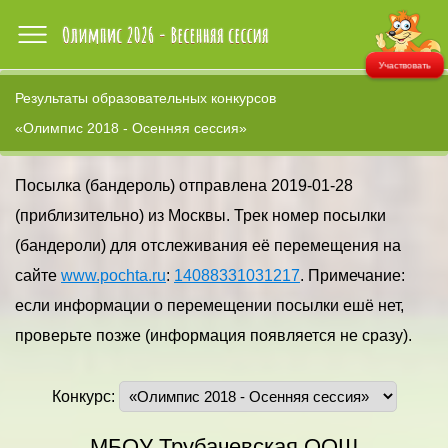
Участвовать
Результаты образовательных конкурсов
«Олимпис 2018 - Осенняя сессия»
Посылка (бандероль) отправлена 2019-01-28
(приблизительно) из Москвы. Трек номер посылки
(бандероли) для отслеживания её перемещения на
сайте
www.pochta.ru
:
14088331031217
. Примечание:
если информации о перемещении посылки ешё нет,
проверьте позже (информация появляется не сразу).
Конкурс:
МБОУ Трубачевская ООШ