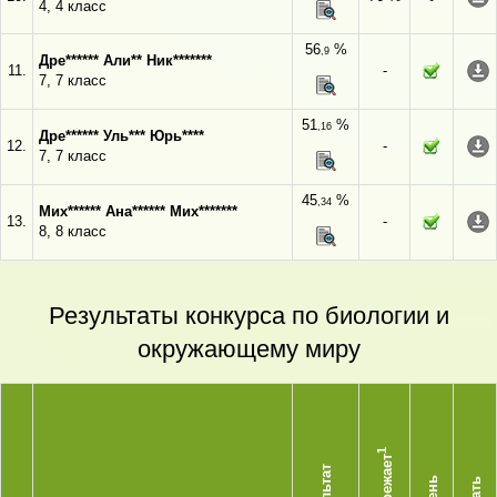
4, 4 класс
56
%
,9
Дре****** Али** Ник*******
11.
-
7, 7 класс
51
%
,16
Дре****** Уль*** Юрь****
12.
-
7, 7 класс
45
%
,34
Мих****** Ана****** Мих*******
13.
-
8, 8 класс
Результаты конкурса по биологии и
окружающему миру
1
Опережает