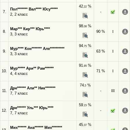
42
%
,22
Пол******* Вал**** Юсу*****
7.
-
2, 2 класс
98
%
,08
Мар*** Кир*** Юрь****
8.
90 %
I
3, 3 класс
94
%
,75
Мур**** Кон******* Але**********
9.
63 %
I
3, 3 класс
91
%
,95
Мур***** Ари** Рам******
10.
71 %
I
4, 4 класс
74
%
,5
Дре****** Али** Ник*******
11.
-
III
7, 7 класс
59
%
,15
Дре****** Уль*** Юрь****
12.
-
7, 7 класс
45
%
,37
Мих****** Ана****** Мих*******