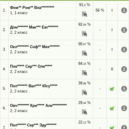
91
%
,6
Фом** Ром** Вла*********
1.
56 %
I
1, 1 класс
92
%
,08
Дом******* Мак*** Евг*******
2.
-
I
2, 2 класс
90
%
,67
Окл******** Соф** Мих*******
3.
-
I
2, 2 класс
84
%
,33
Пла***** Сер*** Оле*****
4.
-
II
2, 2 класс
39
%
,88
Пол******* Вал**** Юсу*****
5.
-
2, 2 класс
29
%
,44
Овч******** Кри***** Але**********
6.
-
2, 2 класс
22
%
,15
Пол****** Сер*** Эду*******
7.
-