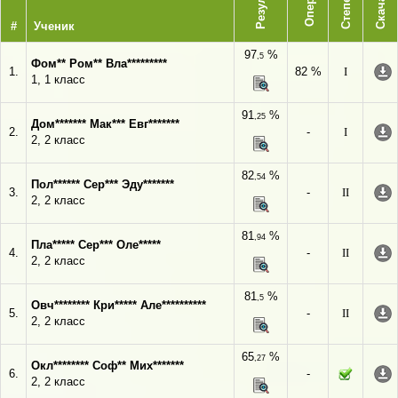
Результат
Степень
Скачать
#
Ученик
97
%
,5
Фом** Ром** Вла*********
1.
82 %
I
1, 1 класс
91
%
,25
Дом******* Мак*** Евг*******
2.
-
I
2, 2 класс
82
%
,54
Пол****** Сер*** Эду*******
3.
-
II
2, 2 класс
81
%
,94
Пла***** Сер*** Оле*****
4.
-
II
2, 2 класс
81
%
,5
Овч******** Кри***** Але**********
5.
-
II
2, 2 класс
65
%
,27
Окл******** Соф** Мих*******
6.
-
2, 2 класс