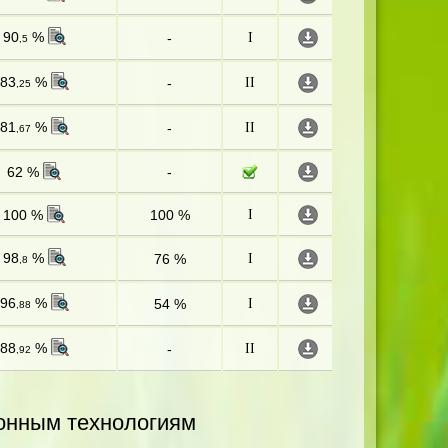
90
%
-
I
,5
83
%
-
II
,25
81
%
-
II
,67
62 %
-
100 %
100 %
I
98
%
76 %
I
,8
96
%
54 %
I
,88
88
%
-
II
,92
онным технологиям