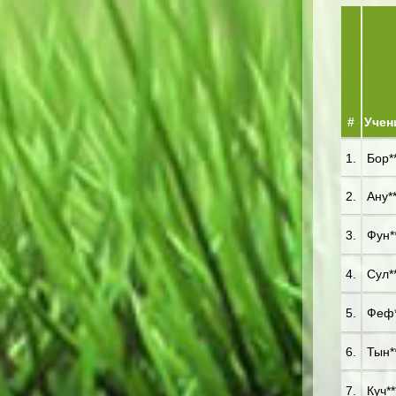
#
Учен
1.
Бор**
2.
Ану**
3.
Фун**
4.
Сул**
5.
Феф*
6.
Тын**
7.
Куч**