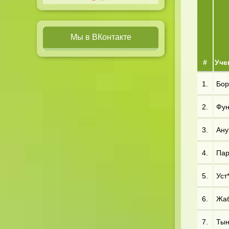
Мы в ВКонтакте
#
Уче
1.
Бор*
2.
Фун*
3.
Ану*
4.
Пар*
5.
Уст*
6.
Жаб
7.
Тын