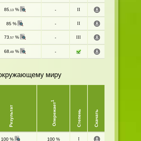
85
%
-
II
,13
85 %
-
II
73
%
-
III
,57
68
%
-
,49
и окружающему миру
1
Опережает
Результат
Степень
Скачать
100 %
100 %
I