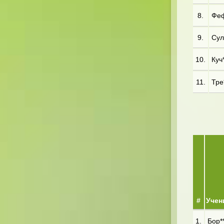
8.
Феф
9.
Сул
10.
Куч*
11.
Тре*
#
Учен
1.
Бор**