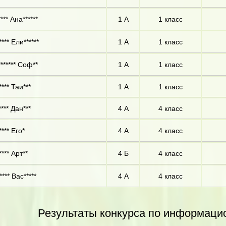
*** Ана******
1 А
1 класс
*** Ели******
1 А
1 класс
****** Соф**
1 А
1 класс
*** Таи***
1 А
1 класс
*** Дан***
4 А
4 класс
*** Его*
4 А
4 класс
*** Арт**
4 Б
4 класс
**** Вас*****
4 А
4 класс
Результаты конкурса по информаци