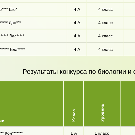
**** Его*
4 А
4 класс
***** Дан***
4 А
4 класс
***** Вас*****
4 А
4 класс
***** Вла*****
4 А
4 класс
Результаты конкурса по биологии 
Уровень
Класс
ик
** Кон*******
1 А
1 класс