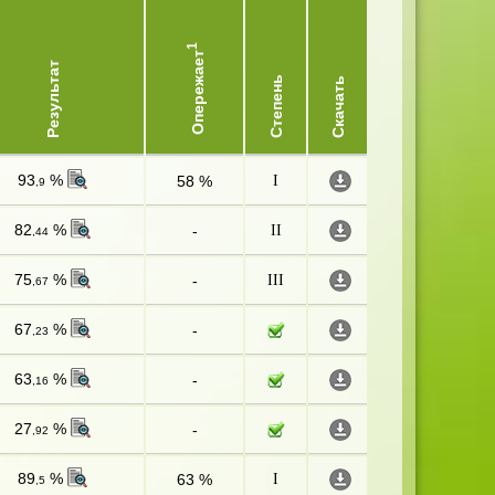
1
Опережает
Результат
Степень
Скачать
93
%
58 %
I
,9
82
%
-
II
,44
75
%
-
III
,67
67
%
-
,23
63
%
-
,16
27
%
-
,92
89
%
63 %
I
,5