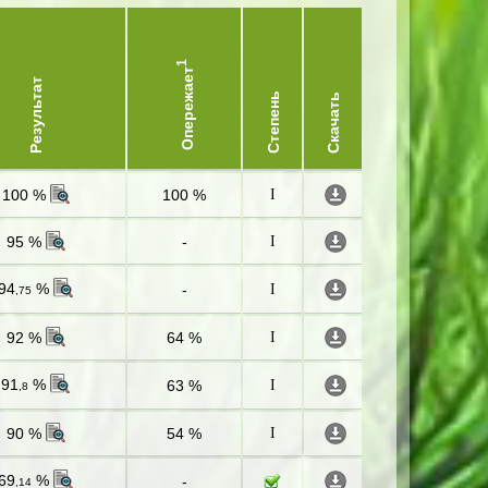
1
Опережает
Результат
Степень
Скачать
100 %
100 %
I
95 %
-
I
94
%
-
I
,75
92 %
64 %
I
91
%
63 %
I
,8
90 %
54 %
I
69
%
-
,14