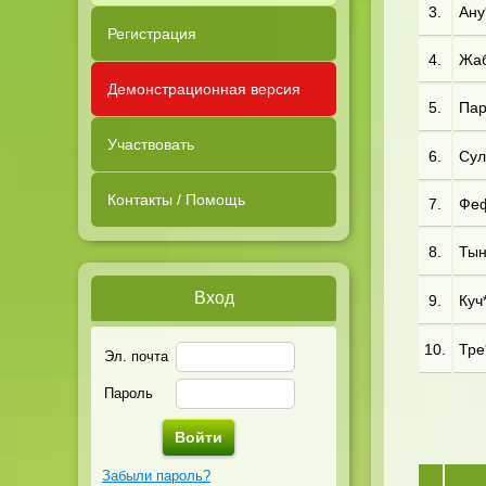
3.
Ану*
Регистрация
4.
Жаб
Демонстрационная версия
5.
Пар*
Участвовать
6.
Сул
Контакты / Помощь
7.
Феф
8.
Тын
Вход
9.
Куч*
10.
Тре*
Эл. почта
Пароль
Забыли пароль?