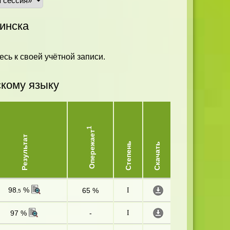
инска
есь к своей учётной записи.
скому языку
1
Опережает
Результат
Степень
Скачать
98
%
65 %
I
,5
97 %
-
I