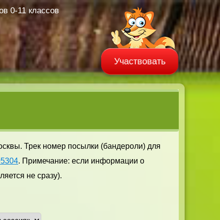
в 0-11 классов
Участвовать
осквы. Трек номер посылки (бандероли) для
05304
. Примечание: если информации о
яется не сразу).