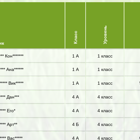
Уровень
Класс
ик
** Кон*******
1 А
1 класс
*** Ана******
1 А
1 класс
**** Вик*****
1 А
1 класс
*** Дан***
4 А
4 класс
*** Его*
4 А
4 класс
*** Арт**
4 Б
4 класс
**** Вас*****
4 А
4 класс