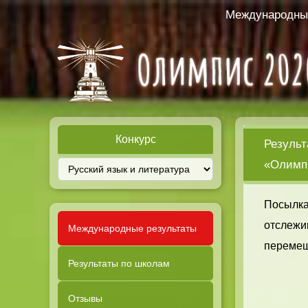
Международный
Конкурс
Результ
«Олимпи
Посылка
отслежи
Международные результаты
перемещ
Результаты по школам
Отзывы