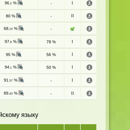
96
%
-
I
,2
80 %
-
II
68
%
-
,15
97
%
78 %
I
,8
95 %
56 %
I
94
%
50 %
I
,1
91
%
-
I
,57
89
%
-
II
,45
йскому языку