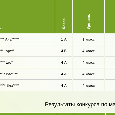
Уровень
Класс
ик
*** Ана******
1 А
1 класс
*** Арт**
4 Б
4 класс
*** Его*
4 А
4 класс
**** Вас*****
4 А
4 класс
**** Вла*****
4 А
4 класс
Результаты конкурса по м