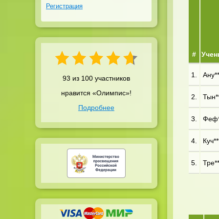
Регистрация
#
Учен
1.
Ану**
93 из 100 участников
нравится «Олимпис»!
2.
Тын**
Подробнее
3.
Феф*
4.
Куч**
5.
Тре**