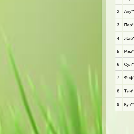
2.
Ану**
3.
Пар**
4.
Жаб*
5.
Ром**
6.
Сул**
7.
Феф*
8.
Тын**
9.
Куч**