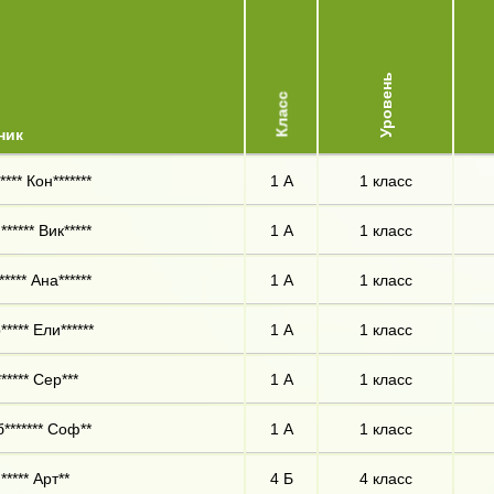
Уровень
Класс
ник
*** Кон*******
1 А
1 класс
***** Вик*****
1 А
1 класс
**** Ана******
1 А
1 класс
**** Ели******
1 А
1 класс
***** Сер***
1 А
1 класс
******* Соф**
1 А
1 класс
***** Арт**
4 Б
4 класс