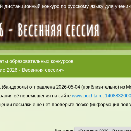
 дистанционный конкурс по русскому языку для ученико
аты образовательных конкурсов
с 2026 - Весенняя сессия»
 (бандероль) отправлена 2026-05-04 (приблизительно) из М
вания её перемещения на сайте
www.pochta.ru
:
140883200
ении посылки ешё нет, проверьте позже (информация появл