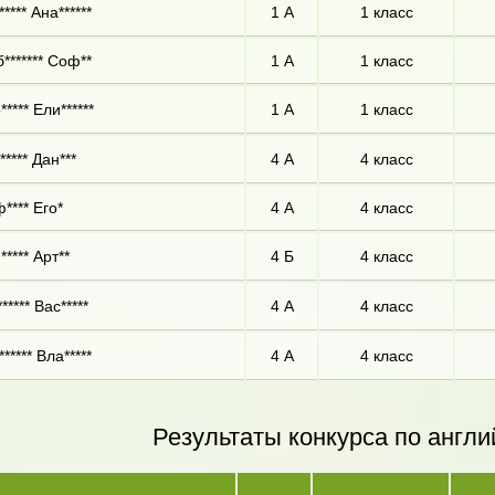
**** Ана******
1 А
1 класс
******* Соф**
1 А
1 класс
**** Ели******
1 А
1 класс
***** Дан***
4 А
4 класс
**** Его*
4 А
4 класс
***** Арт**
4 Б
4 класс
***** Вас*****
4 А
4 класс
***** Вла*****
4 А
4 класс
Результаты конкурса по англи