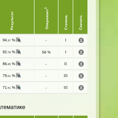
1
Опережает
Результат
Степень
Скачать
94
%
-
I
,37
92
%
56 %
I
,78
86
%
-
II
,65
79
%
-
III
,01
71
%
-
III
,51
атематике