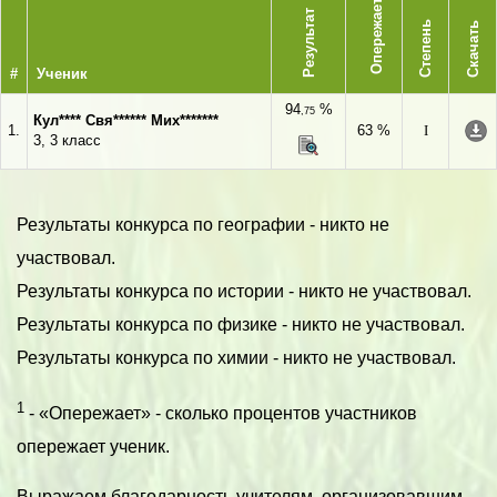
Опережает
Результат
Степень
Скачать
#
Ученик
94
%
,75
Кул**** Свя****** Мих*******
1.
63 %
I
3, 3 класс
Результаты конкурса по географии - никто не
участвовал.
Результаты конкурса по истории - никто не участвовал.
Результаты конкурса по физике - никто не участвовал.
Результаты конкурса по химии - никто не участвовал.
1
- «Опережает» - сколько процентов участников
опережает ученик.
Выражаем благодарность учителям, организовавшим