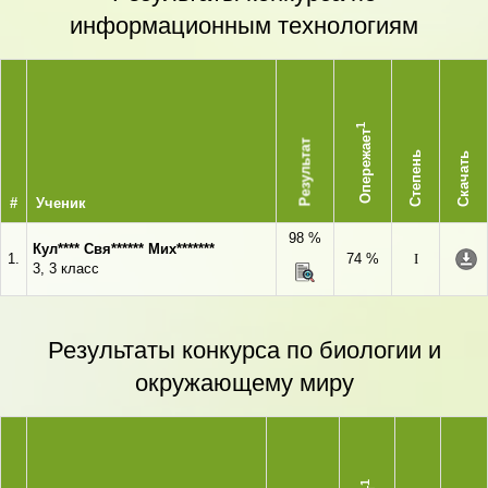
информационным технологиям
1
Опережает
Результат
Степень
Скачать
#
Ученик
98 %
Кул**** Свя****** Мих*******
1.
74 %
I
3, 3 класс
Результаты конкурса по биологии и
окружающему миру
1