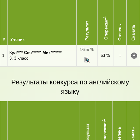
1
Опережает
Результат
Степень
Скачать
#
Ученик
96
%
,88
Кул**** Свя****** Мих*******
1.
63 %
I
3, 3 класс
Результаты конкурса по английскому
языку
1
Опережает
Результат
Степень
Скачать