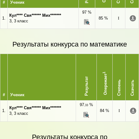
#
Ученик
97 %
Кул**** Свя****** Мих*******
1.
85 %
I
3, 3 класс
Результаты конкурса по математике
1
Опережает
Результат
Степень
Скачать
#
Ученик
97
%
,33
Кул**** Свя****** Мих*******
1.
84 %
I
3, 3 класс
Результаты конкурса по