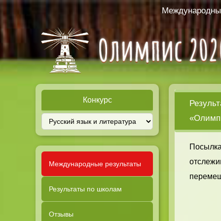
Международный
Конкурс
Результ
«Олимпи
Посылка
отслежи
Международные результаты
перемещ
Результаты по школам
Отзывы