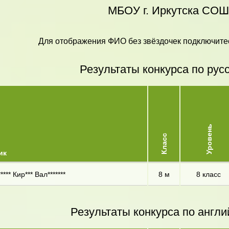
МБОУ г. Иркутска СО
Для отображения ФИО без звёздочек подключитес
Результаты конкурса по рус
Уровень
Класс
ик
*** Кир*** Вал*******
8 м
8 класс
Результаты конкурса по англи