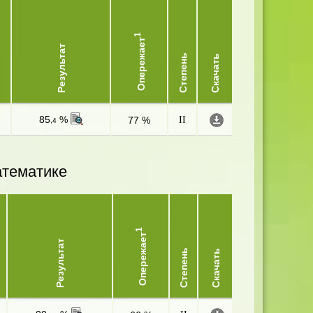
1
Опережает
Результат
Степень
Скачать
85
%
77 %
II
,4
атематике
1
Опережает
Результат
Степень
Скачать