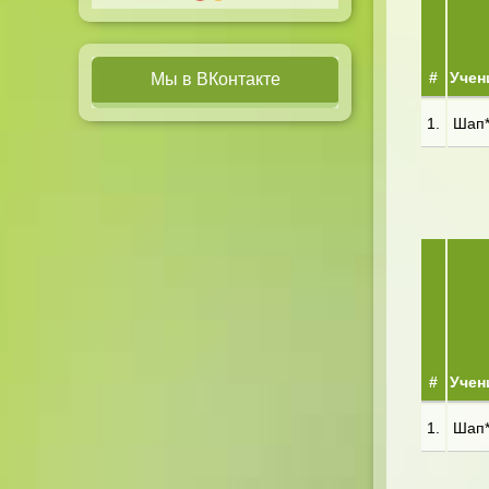
#
Учен
Мы в ВКонтакте
1.
Шап**
#
Учен
1.
Шап**