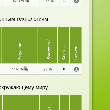
80
%
66 %
II
,75
онным технологиям
1
Опережает
Результат
Степень
Скачать
77
%
76 %
III
,84
и окружающему миру
1