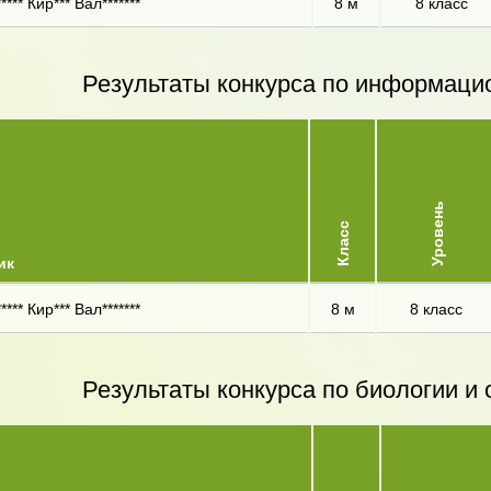
*** Кир*** Вал*******
8 м
8 класс
Результаты конкурса по информаци
Уровень
Класс
ик
*** Кир*** Вал*******
8 м
8 класс
Результаты конкурса по биологии 