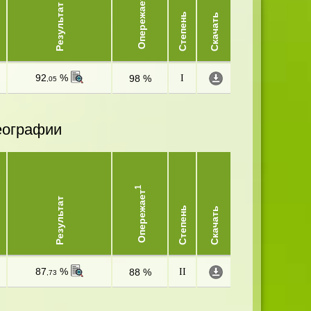
Опережает
Результат
Степень
Скачать
92
%
98 %
I
,05
еографии
1
Опережает
Результат
Степень
Скачать
87
%
88 %
II
,73