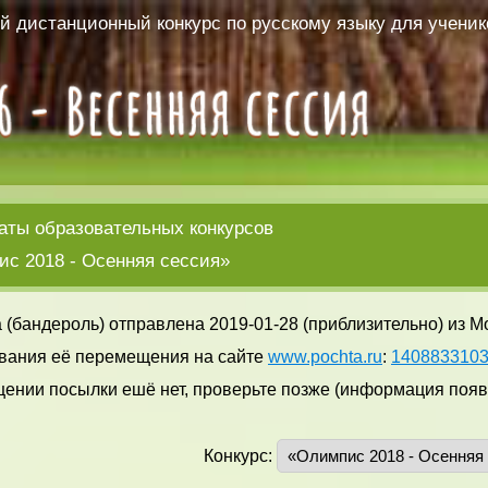
 дистанционный конкурс по русскому языку для ученико
аты образовательных конкурсов
с 2018 - Осенняя сессия»
 (бандероль) отправлена 2019-01-28 (приблизительно) из М
вания её перемещения на сайте
www.pochta.ru
:
140883310
ении посылки ешё нет, проверьте позже (информация появл
Конкурс: