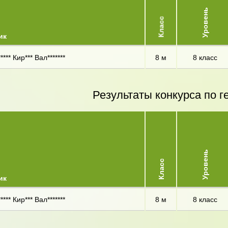
Уровень
Класс
ик
*** Кир*** Вал*******
8 м
8 класс
Результаты конкурса по г
Уровень
Класс
ик
*** Кир*** Вал*******
8 м
8 класс