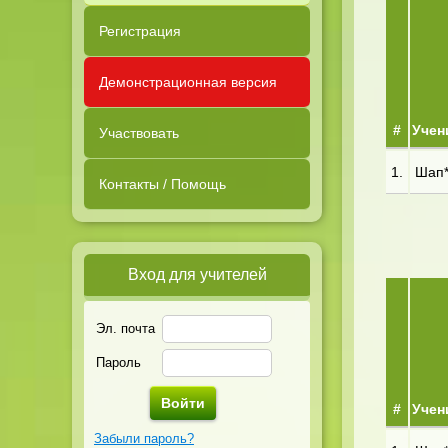
Регистрация
Демонстрационная версия
#
Учен
Участвовать
1.
Шап**
Контакты / Помощь
Вход для учителей
Эл. почта
Пароль
#
Учен
Забыли пароль?