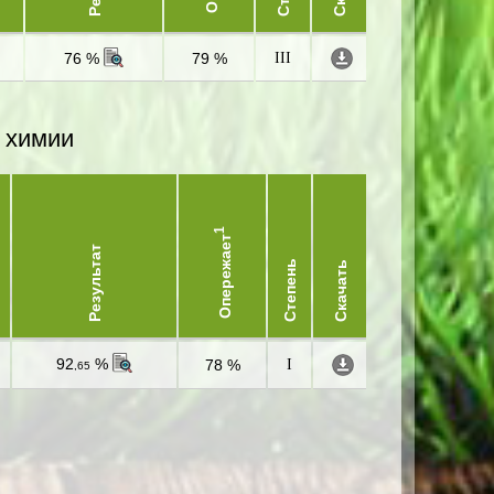
76 %
79 %
III
 химии
1
Опережает
Результат
Степень
Скачать
92
%
78 %
I
,65