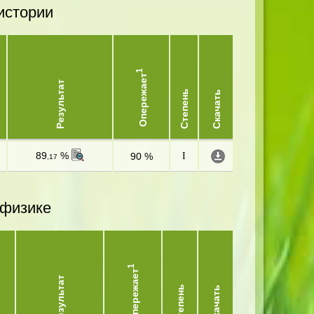
истории
1
Опережает
Результат
Степень
Скачать
89
%
90 %
I
,17
 физике
1
Опережает
Результат
Степень
Скачать