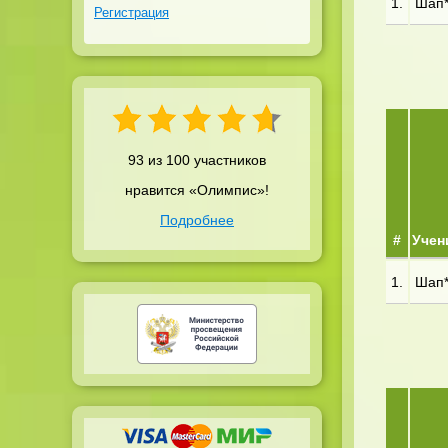
1.
Шап**
Регистрация
93 из 100 участников
нравится «Олимпис»!
Подробнее
#
Учен
1.
Шап**