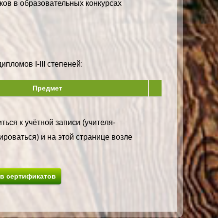
ков в образовательных конкурсах
пломов I-III степеней:
Предмет
ться к учётной записи (учителя-
ироваться) и на этой странице возле
ив сертификатов