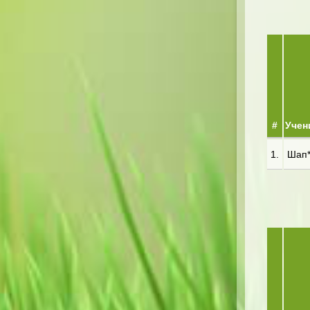
#
Учен
1.
Шап**