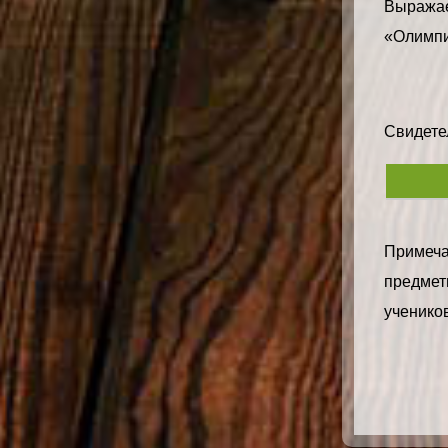
Выражае
«Олимпи
Свидетел
Примечан
предметн
учеников