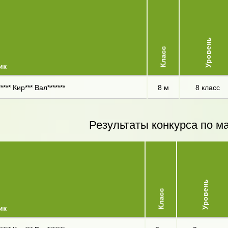
Уровень
Класс
ик
*** Кир*** Вал*******
8 м
8 класс
Результаты конкурса по м
Уровень
Класс
ик