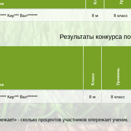
ик
*** Кир*** Вал*******
8 м
8 класс
Результаты конкурса по
Уровень
Класс
ик
*** Кир*** Вал*******
8 м
8 класс
ежает» - сколько процентов участников опережает ученик.