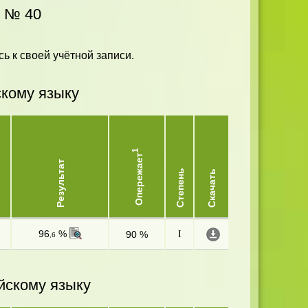
Ш № 40
ь к своей учётной записи.
скому языку
1
Опережает
Результат
Степень
Скачать
96
%
90 %
I
,6
йскому языку