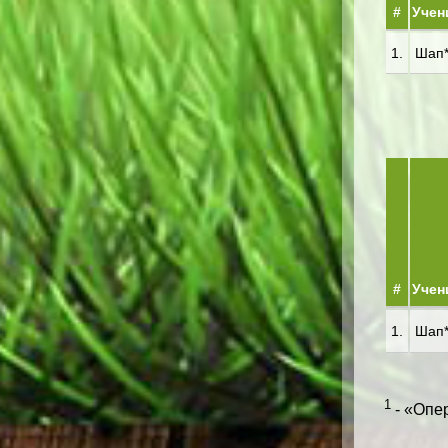
#
Учен
1.
Шап**
#
Учен
1.
Шап**
1
- «Опер