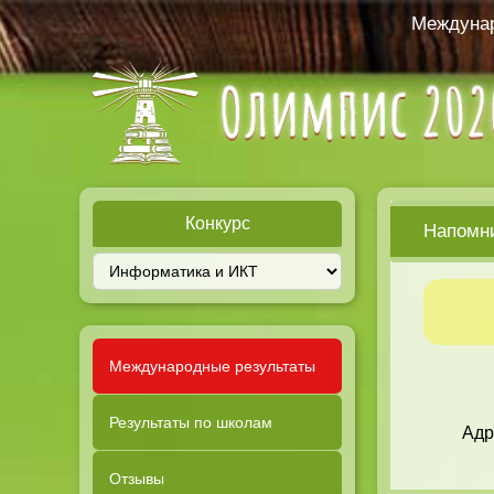
Междунар
Конкурс
Напомн
Международные результаты
Результаты по школам
Адр
Отзывы